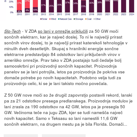
- V ZDA
so lani v omrežje priključili
za 50 GW moči
Slo-Tech
sončnih elektrarn, kar je največ doslej. To ni le največji prirast
sončnih virov doslej, to je največji prirast katerekoli tehnologije v
minulih dveh desetletjih. Skupaj s hranilniki energije sončne
elektrarne predstavljajo 84 odstotkov lani priključenih virov v
ameriško omrežje. Prav tako v ZDA postajajo tudi čedalje bolj
samooskrbni pri proizvodnji sončnih kapacitet. Proizvodnja
panelov se je lani potrojila, letos pa proizvodnja že pokriva vse
domače potrebe po novih kapacitetah. Podobno velja tudi za
proizvodnjo celic, ki se je lani takisto močno povečala.
Z 50 GW nove moči so že drugič zapovrstjo postavili rekord, lanski
pa za 21 odstotkov presega predlanskega. Proizvodnja modulov je
lani zrasla za 190 odstotkov na 42 GW, letos pa je presegla 50
GW. Večinoma teče na jugu ZDA, kjer se tudi namešča največ
novih kapacitet. Samo v Teksasu so lani namestili 11,6 GW
sončnih elektrarn, na drugem mestu pa je bila Florida. Domači...