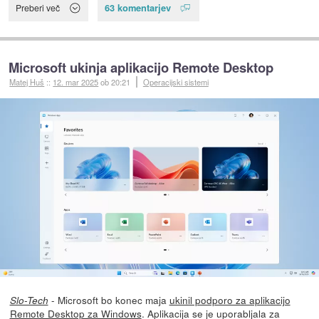
63 komentarjev
Preberi več
Microsoft ukinja aplikacijo Remote Desktop
Matej Huš
::
12. mar 2025
ob 20:21
Operacijski sistemi
- Microsoft bo konec maja
ukinil podporo za aplikacijo
Slo-Tech
Remote Desktop za Windows
. Aplikacija se je uporabljala za