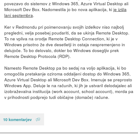
povezavo do sistemov z Windows 365, Azure Virtual Desktop ali
Microsoft Dev Box. Nadomestila jo bo nova aplikacija, ki
je izšla
lani septembra
.
Ker v Redmondu pri poimenovanju svojih izdelkov niso najbolj
pregledni, velja posebej poudariti, da se ukinja Remote Desktop.
To ne vpliva na orodje Remote Desktop Connection, ki je v
Windows prisotno že dve desetletji in ostaja nespremenjeno in
delujoče. To bo delovalo, dokler bo Windows dosegljiv prek
Remote Desktop Protocola (RDP).
Namesto Remote Desktop pa bo sedaj na voljo aplikacija, ki bo
omogočila pretakanje oziroma oddaljeni dostop do Windows 365,
Azure Virtual Desktop ali Microsoft Dev Box. Imenuje se preprosto
Windows App. Deluje le na računih, ki jih je ustvaril delodajalec ali
izobraževalna institucija (work account, school account), morda pa
v prihodnosti podprejo tudi običajne (domače) račune.
10 komentarjev