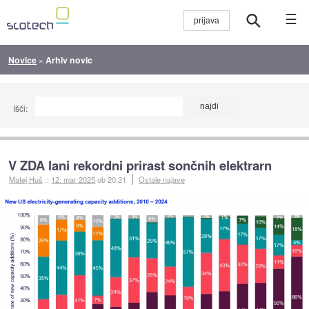
☰
Novice
»
Arhiv novic
Išči:
V ZDA lani rekordni prirast sončnih elektrarn
Matej Huš
::
12. mar 2025
ob 20:21
Ostale najave