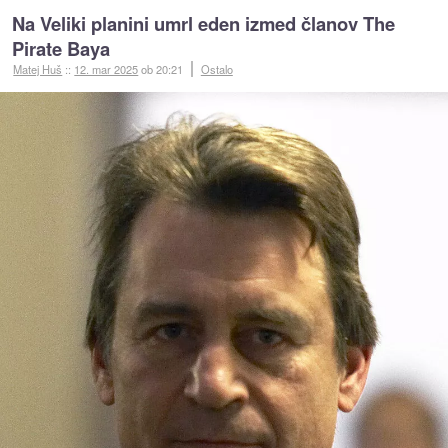
Na Veliki planini umrl eden izmed članov The
Pirate Baya
Matej Huš
::
12. mar 2025
ob 20:21
Ostalo