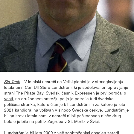
- V letalski nesreči na Veliki planini je v strmoglavljenju
Slo-Tech
letala umrl Carl Ulf Sture Lundström, ki je sodeloval pri upravljanju
strani The Pirate Bay. Švedski časnik Expressen je
prvi poročal o
vesti
, na družbenem omrežju pa jo je potrdila tudi švedska
politična stranka, katere član je bil Lundström in za katero je leta
2021 kandidral na volitvah v sinodo Švedske cerkve. Lundström je
bil na krovu letala sam, v nesreči ni bil poškodovan nihče drug.
Letalo je bilo na poti iz Zagreba v St. Moritz v Švici.
Lundström je bil leta 2009 z več soobtoženimi obsojen zaradi