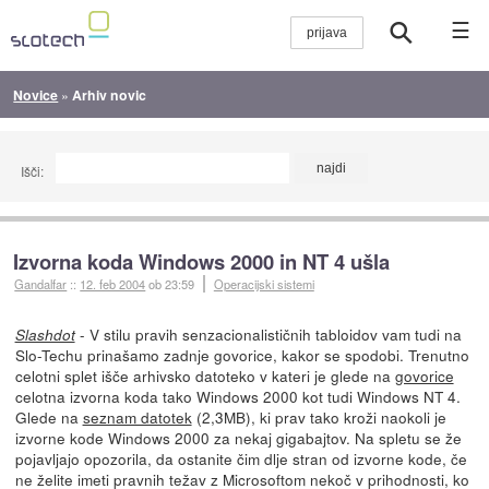
☰
Novice
»
Arhiv novic
Išči:
Izvorna koda Windows 2000 in NT 4 ušla
Gandalfar
::
12. feb 2004
ob 23:59
Operacijski sistemi
- V stilu pravih senzacionalističnih tabloidov vam tudi na
Slashdot
Slo-Techu prinašamo zadnje govorice, kakor se spodobi. Trenutno
celotni splet išče arhivsko datoteko v kateri je glede na
govorice
celotna izvorna koda tako Windows 2000 kot tudi Windows NT 4.
Glede na
seznam datotek
(2,3MB), ki prav tako kroži naokoli je
izvorne kode Windows 2000 za nekaj gigabajtov. Na spletu se že
pojavljajo opozorila, da ostanite čim dlje stran od izvorne kode, če
ne želite imeti pravnih težav z Microsoftom nekoč v prihodnosti, ko