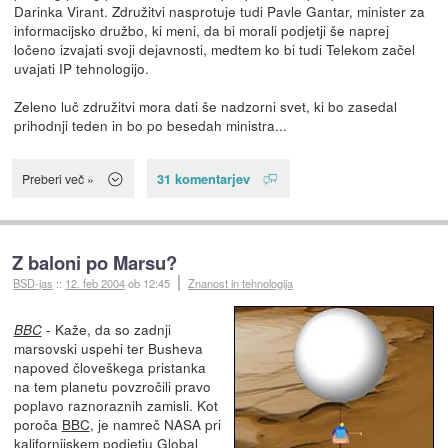
Darinka Virant. Združitvi nasprotuje tudi Pavle Gantar, minister za
informacijsko družbo, ki meni, da bi morali podjetji še naprej
ločeno izvajati svoji dejavnosti, medtem ko bi tudi Telekom začel
uvajati IP tehnologijo.
Zeleno luč združitvi mora dati še nadzorni svet, ki bo zasedal
prihodnji teden in bo po besedah ministra...
31 komentarjev
Preberi več »
Z baloni po Marsu?
BSD-jas
::
12. feb 2004
ob 12:45
Znanost in tehnologija
- Kaže, da so zadnji
BBC
marsovski uspehi ter Busheva
napoved človeškega pristanka
na tem planetu povzročili pravo
poplavo raznoraznih zamisli. Kot
poroča
BBC
, je namreč NASA pri
kalifornijskem podjetju
Global