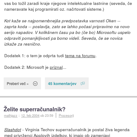
vas bo tožil zaradi kraje njegove intelektualne lastnine (seveda, če
nameravate kaj programirati oz. načrtovati sisteme.)
Kot kaže se najpomembnejša predpostavka varnosti Oken --
zaprta koda -- poslavlja, zato se lahko počasi pripravimo na novo
serijo napadov. V kolikšnem času pa bo (če bo) Microsoftu uspelo
odpraviti pomanjkljivosti pa bomo videli. Seveda, če se novica
izkaže za resnično.
Dodatek 1: o tem je odprta tudi
tema na forumu
.
Dodatek 2: Microsoft je
priznal
...
45 komentarjev
Preberi več »
Želite superračunalnik?
mathjazz
::
12. feb 2004
ob 23:59
Procesorji
- Virginia Techov superračunalnik je postal živa legenda
Slashdot
med privrženci Applovih izdelkov, ki imajo ob zamenjavi