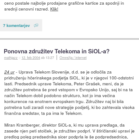
ceno postale najbolje prodajane grafične kartice za spodnji in
srednji cenovni razred.
Klik!
7 komentarjev
Ponovna združitev Telekoma in SiOL-a?
mathjazz
::
12. feb 2004
ob 13:27
Omrežja / internet
- Uprava Telekom Slovenije, d.d. se je odločila za
24 ur
pridruženju hčerinskega podjetja SiOL, ki je v njegovi 100-odstotni
lasti. Predsednik uprave Telekoma, Peter Grašek, meni, da je
združitev potrebna še pred vstopom v Evropsko Unijo, saj bi na ta
način Telekom dobil podobno strukturo, kot jo ima večina
konkurence na enotnem evropskem trgu. Združitev naj bi bila
potrebna tudi zaradi nove strategije podjetij, ki bo zahtevala visoka
finančna sredstav, ta pa ima le Telekom.
Miran Kramberger, direktor SiOL-a, ki mu uprava predlaga, da
zasede njen peti stolček, je združitev podprl. V štiričlanski upravi je
predlog poleg predsednika sicer podprla le še podpredsednica,