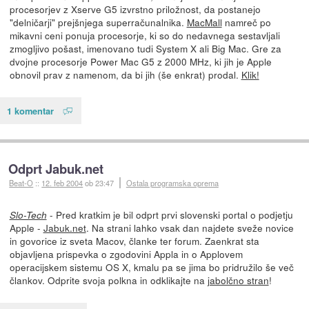
procesorjev z Xserve G5 izvrstno priložnost, da postanejo
"delničarji" prejšnjega superračunalnika.
MacMall
namreč po
mikavni ceni ponuja procesorje, ki so do nedavnega sestavljali
zmogljivo pošast, imenovano tudi System X ali Big Mac. Gre za
dvojne procesorje Power Mac G5 z 2000 MHz, ki jih je Apple
obnovil prav z namenom, da bi jih (še enkrat) prodal.
Klik!
1 komentar
Odprt Jabuk.net
Beat-O
::
12. feb 2004
ob 23:47
Ostala programska oprema
- Pred kratkim je bil odprt prvi slovenski portal o podjetju
Slo-Tech
Apple -
Jabuk.net
. Na strani lahko vsak dan najdete sveže novice
in govorice iz sveta Macov, članke ter forum. Zaenkrat sta
objavljena prispevka o zgodovini Appla in o Applovem
operacijskem sistemu OS X, kmalu pa se jima bo pridružilo še več
člankov. Odprite svoja polkna in odklikajte na
jabolčno stran
!