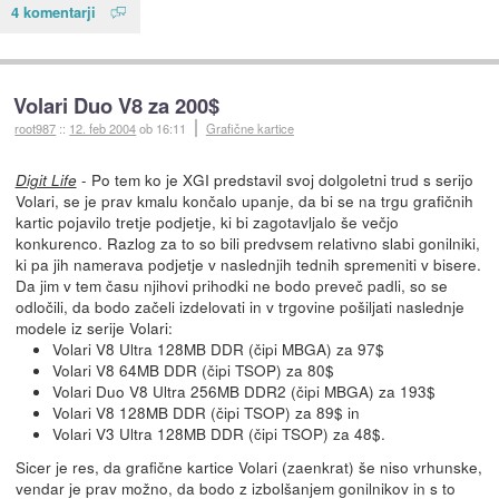
4 komentarji
Volari Duo V8 za 200$
root987
::
12. feb 2004
ob 16:11
Grafične kartice
- Po tem ko je XGI predstavil svoj dolgoletni trud s serijo
Digit Life
Volari, se je prav kmalu končalo upanje, da bi se na trgu grafičnih
kartic pojavilo tretje podjetje, ki bi zagotavljalo še večjo
konkurenco. Razlog za to so bili predvsem relativno slabi gonilniki,
ki pa jih namerava podjetje v naslednjih tednih spremeniti v bisere.
Da jim v tem času njihovi prihodki ne bodo preveč padli, so se
odločili, da bodo začeli izdelovati in v trgovine pošiljati naslednje
modele iz serije Volari:
Volari V8 Ultra 128MB DDR (čipi MBGA) za 97$
Volari V8 64MB DDR (čipi TSOP) za 80$
Volari Duo V8 Ultra 256MB DDR2 (čipi MBGA) za 193$
Volari V8 128MB DDR (čipi TSOP) za 89$ in
Volari V3 Ultra 128MB DDR (čipi TSOP) za 48$.
Sicer je res, da grafične kartice Volari (zaenkrat) še niso vrhunske,
vendar je prav možno, da bodo z izbolšanjem gonilnikov in s to