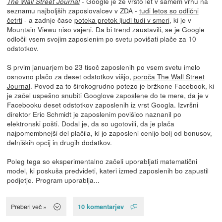
- Google je že vrsto let v samem vrhu na
The Wall Street Journal
seznamu najboljših zaposlovalcev v ZDA -
tudi letos so odlični
četrti
- a zadnje čase
poteka pretok ljudi tudi v smeri
, ki je v
Mountain Viewu niso vajeni. Da bi trend zaustavili, se je Google
odločil vsem svojim zaposlenim po svetu povišati plače za 10
odstotkov.
S prvim januarjem bo 23 tisoč zaposlenih po vsem svetu imelo
osnovno plačo za deset odstotkov višjo,
poroča The Wall Street
Journal
. Povod za to širokogrudno potezo je bržkone Facebook, ki
je začel uspešno snubiti Googlove zaposlene do te mere, da je v
Facebooku deset odstotkov zaposlenih iz vrst Googla. Izvršni
direktor Eric Schmidt je zaposlenim povišico naznanil po
elektronski pošti. Dodal je, da so ugotovili, da je plača
najpomembnejši del plačila, ki jo zaposleni cenijo bolj od bonusov,
delniških opcij in drugih dodatkov.
Poleg tega so eksperimentalno začeli uporabljati matematični
model, ki poskuša predvideti, kateri izmed zaposlenih bo zapustil
podjetje. Program uporablja...
10 komentarjev
Preberi več »