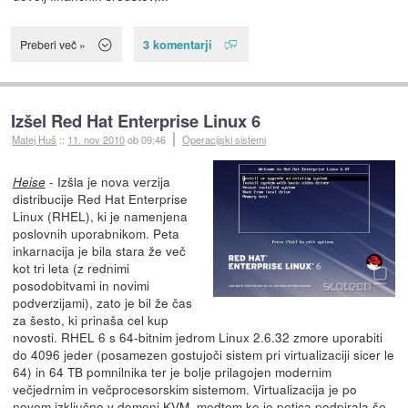
3 komentarji
Preberi več »
Izšel Red Hat Enterprise Linux 6
Matej Huš
::
11. nov 2010
ob 09:46
Operacijski sistemi
- Izšla je nova verzija
Heise
distribucije Red Hat Enterprise
Linux (RHEL), ki je namenjena
poslovnih uporabnikom. Peta
inkarnacija je bila stara že več
kot tri leta (z rednimi
posodobitvami in novimi
podverzijami), zato je bil že čas
za šesto, ki prinaša cel kup
novosti. RHEL 6 s 64-bitnim jedrom Linux 2.6.32 zmore uporabiti
do 4096 jeder (posamezen gostujoči sistem pri virtualizaciji sicer le
64) in 64 TB pomnilnika ter je bolje prilagojen modernim
večjedrnim in večprocesorskim sistemom. Virtualizacija je po
novem izključno v domeni KVM, medtem ko je petica podpirala še