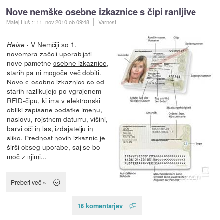
Nove nemške osebne izkaznice s čipi ranljive
Matej Huš
::
11. nov 2010
ob 09:48
Varnost
- V Nemčiji so 1.
Heise
novembra
začeli uporabljati
nove pametne
osebne izkaznice
,
starih pa ni mogoče več dobiti.
Nove e-osebne izkaznice se od
starih razlikujejo po vgrajenem
RFID-čipu, ki ima v elektronski
obliki zapisane podatke imenu,
naslovu, rojstnem datumu, višini,
barvi oči in las, izdajatelju in
sliko. Prednost novih izkaznic je
širši obseg uporabe, saj se bo
moč z njimi...
Preberi več »
16 komentarjev