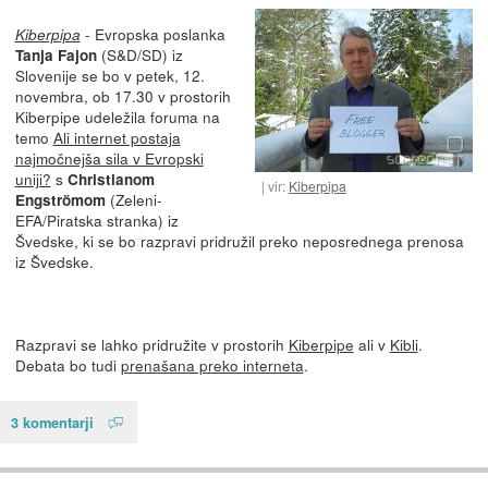
- Evropska poslanka
Kiberpipa
(S&D/SD) iz
Tanja Fajon
Slovenije se bo v petek, 12.
novembra, ob 17.30 v prostorih
Kiberpipe udeležila foruma na
temo
Ali internet postaja
najmočnejša sila v Evropski
uniji?
s
Christianom
vir:
Kiberpipa
(Zeleni-
Engströmom
EFA/Piratska stranka) iz
Švedske, ki se bo razpravi pridružil preko neposrednega prenosa
iz Švedske.
Razpravi se lahko pridružite v prostorih
Kiberpipe
ali v
Kibli
.
Debata bo tudi
prenašana preko interneta
.
3 komentarji