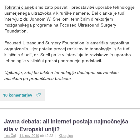
Tokratni članek
smo zato posvetili predstavitvi uporabe tehnologije
usmerjenega ultrazvoka v kirurške namene. Del članka je tudi
intervju z dr. Johnom W. Snellom, tehničnim direktorjem
možganskega programa na Focused Ultrasound Surgery
Foundation.
Focused Ultrasound Surgery Foundation je ameriška neprofitna
organizacija, kjer poteka precej raziskav te tehnologije in že tudi
kliničnih študij, dr. Snell pa je v intervjuju te raziskave in uporabo
tehnologije v klinični praksi podrobneje predstavil.
Ugibanje, kdaj bo takšna tehnologija dostopna slovenskim
bolnikom pa prepuščamo bralcem.
10 komentarjev
Javna debata: ali internet postaja najmočnejša
sila v Evropski uniji?
Tea Čaj
::
11. nov 2010
ob 12:22
Kiberpipa