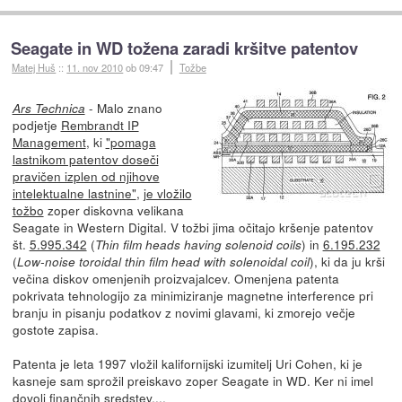
Seagate in WD tožena zaradi kršitve patentov
Matej Huš
::
11. nov 2010
ob 09:47
Tožbe
- Malo znano
Ars Technica
podjetje
Rembrandt IP
Management
, ki
"pomaga
lastnikom patentov doseči
pravičen izplen od njihove
intelektualne lastnine"
,
je vložilo
tožbo
zoper diskovna velikana
Seagate in Western Digital. V tožbi jima očitajo kršenje patentov
št.
5.995.342
(
) in
6.195.232
Thin film heads having solenoid coils
(
), ki da ju krši
Low-noise toroidal thin film head with solenoidal coil
večina diskov omenjenih proizvajalcev. Omenjena patenta
pokrivata tehnologijo za minimiziranje magnetne interference pri
branju in pisanju podatkov z novimi glavami, ki zmorejo večje
gostote zapisa.
Patenta je leta 1997 vložil kalifornijski izumitelj Uri Cohen, ki je
kasneje sam sprožil preiskavo zoper Seagate in WD. Ker ni imel
dovolj finančnih sredstev,...