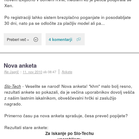
Xen.
Po registraciji lahko sistem brezplačno poganjate in posodabljate
30 dni, nato pa se odločite za plačljiv model ali pa...
4 komentarji
Preberi več »
Nova anketa
Ale Jagrič
::
11. nov 2010
ob 08:47
Ankete
- Veselite se narod! Nova anketa! *khm* malo bolj resno,
Slo-Tech
rezultati ankete so pokazali, da je večina uporabnikov dovolj vešča
z našim lastnim iskalnikom, obveščevalni hrčki si zaslužijo
nagrado.
Primerno času pa nova anketa sprašuje, česa preveč popijete?
Rezultati stare ankete:
Za iskanje po Slo-Techu