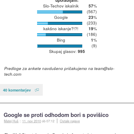
uporabljam:
Slo-Techov iskalnik
%
57
(567)
Google
%
23
(233)
kakšno iskanje?!?!
%
19
(186)
Bing
%
1
(9)
Skupaj glasov:
995
Predloge za ankete navdušeno pričakujemo na team@slo-
tech.com
40 komentarjev
Google se proti odhodom bori s povišico
Matej Huš
::
11. nov 2010
ob 07:12
Ostale najave