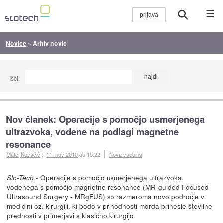
☰
Novice
»
Arhiv novic
Išči:
Nov članek: Operacije s pomočjo usmerjenega
ultrazvoka, vodene na podlagi magnetne
resonance
Matej Kovačič
::
11. nov 2010
ob 15:22
Nova vsebina
- Operacije s pomočjo usmerjenega ultrazvoka,
Slo-Tech
vodenega s pomočjo magnetne resonance (MR-guided Focused
Ultrasound Surgery - MRgFUS) so razmeroma novo področje v
medicini oz. kirurgiji, ki bodo v prihodnosti morda prinesle številne
prednosti v primerjavi s klasično kirurgijo.