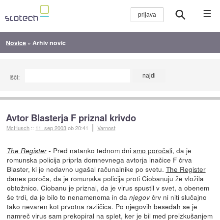
☰
Novice
»
Arhiv novic
Išči:
Avtor Blasterja F priznal krivdo
McHusch
::
11. sep 2003
ob 20:41
Varnost
- Pred natanko tednom dni
smo poročali
, da je
The Register
romunska policija priprla domnevnega avtorja inačice F črva
Blaster, ki je nedavno ugašal računalnike po svetu.
The Register
danes poroča, da je romunska policija proti Ciobanuju že vložila
obtožnico. Ciobanu je priznal, da je virus spustil v svet, a obenem
še trdi, da je bilo to nenamenoma in da
črv ni niti slučajno
njegov
tako nevaren kot prvotna različica. Po njegovih besedah se je
namreč virus sam prekopiral na splet, ker je bil med preizkušanjem