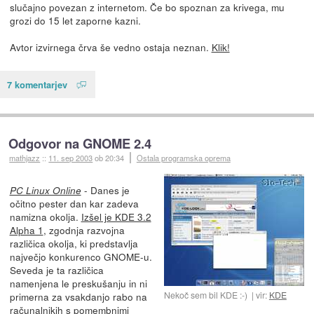
slučajno povezan z internetom. Če bo spoznan za krivega, mu
grozi do 15 let zaporne kazni.
Avtor izvirnega črva še vedno ostaja neznan.
Klik!
7 komentarjev
Odgovor na GNOME 2.4
mathjazz
::
11. sep 2003
ob 20:34
Ostala programska oprema
- Danes je
PC Linux Online
očitno pester dan kar zadeva
namizna okolja.
Izšel je KDE 3.2
Alpha 1
, zgodnja razvojna
različica okolja, ki predstavlja
največjo konkurenco GNOME-u.
Seveda je ta različica
namenjena le preskušanju in ni
Nekoč sem bil KDE :-)
vir:
KDE
primerna za vsakdanjo rabo na
računalnikih s pomembnimi