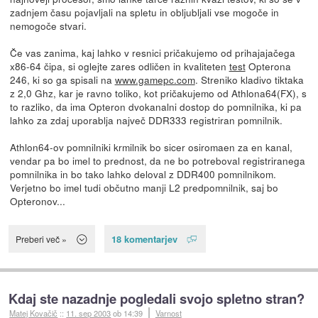
zadnjem času pojavljali na spletu in obljubljali vse mogoče in
nemogoče stvari.
Če vas zanima, kaj lahko v resnici pričakujemo od prihajajačega
x86-64 čipa, si oglejte zares odličen in kvaliteten
test
Opterona
246, ki so ga spisali na
www.gamepc.com
. Streniko kladivo tiktaka
z 2,0 Ghz, kar je ravno toliko, kot pričakujemo od Athlona64(FX), s
to razliko, da ima Opteron dvokanalni dostop do pomnilnika, ki pa
lahko za zdaj uporablja največ DDR333 registriran pomnilnik.
Athlon64-ov pomnilniki krmilnik bo sicer osiromaen za en kanal,
vendar pa bo imel to prednost, da ne bo potreboval registriranega
pomnilnika in bo tako lahko deloval z DDR400 pomnilnikom.
Verjetno bo imel tudi občutno manji L2 predpomnilnik, saj bo
Opteronov...
18 komentarjev
Preberi več »
Kdaj ste nazadnje pogledali svojo spletno stran?
Matej Kovačič
::
11. sep 2003
ob 14:39
Varnost