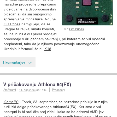
navadne procesorje prepričamo
v delovanje na dvoprocesorskih
ploščah ali da jim omogočimo
spreminjanje množilnika. No, na
OC Prices
namigujejo, da se
utegne ta raj kaj kmalu končati,
vir:
OC Prices
saj naj bi bil AMD pričel prodajati
procesorje v drugačnem pakiranju, pri katerem so vsi mostički
preplasteni, tako da je njihovo povezovanje onemogočeno.
Uradnih informacij še ni.
Klik!
8 komentarjev
V pričakovanju Athlona 64(FX)
AtaStrumf
::
11. sep 2003
ob 15:50
Procesorji
- Torek, 23. september, se nezadrno pribliuje in z njim
GamePC
tudi izid dolgo pričakovanega Athlona64(FX). Ker smo e vsi
nestrpni in bi radi čim prej videli, kako se bo odrezal AMD-jev
najnoveji procesor, smo lahke tarče raznih kvazi testov, ki so se v