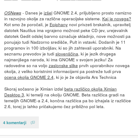
- Danes je
izšel
GNOME 2.4, priljubljeno prosto namizno
OSNews
in razvojno okolje za različne operacijske sisteme.
Kaj je novega?
Kot smo že poročali, je
Epiphany
novi privzeti brskalnik, upravitelj
datotek Nautilus ima vgrajeno možnost peke CD-jev, urejevalnik
datotek Gedit odslej barvno označuje skladnjo, nove možnosti pa
ponujajo tudi Nadzorno središče, Pult in vstavki. Dodanih je 11
programov in 100 izboljšav, ki so jih zahtevali uporabniki. Na
seznamu prevodov je tudi
slovenščina
, ki je jezik drugega
najmanjšega naroda, ki ima GNOME v svojem jeziku! Za
radovedne so na voljo
zaslonske slike
prvih uporabnikov novega
okolja, z veliko koristnimi informacijami pa postreže tudi prva
ocena okolja GNOME 2.4
, ki jo je že objavila Ars Technica
Skoraj sočasno je Ximian izdal
beta različico okolja Ximian
Desktop 3
, ki temelji na okolju GNOME. Beta različica gradi na
temeljih GNOME-a 2.4, končna različica pa bo izhajala iz različice
2.6, torej jo lahko pričakujemo čez približno pol leta.
4 komentarji