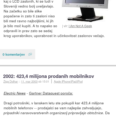
kaj o LCD zaslonih, ki se tudi v
Sloveniji vedno bolj uveljavlajo.
Na začetku so bile slike
popačene in zato ti zasloni niso
bili med ravno najboljšimi, ki jih
je bilo moč kupiti. A to napako so
vir:
I Am Not A Geek
odpravili in prav zato se sedaj
krog uporabnikov, uporabnost in učinkovitost zaslonov večajo.
0 komentarjev
2002: 423,4 milijona prodanih mobilnikov
Ziga Dolhar
::
11. mar 2003
ob 15:01
Apple iPhone/iPad/iPod
-
Gartner Dataquest poroča:
Electric News
Dragi potrošniki, v lanskem letu ste pokupili kar 423,4 milijone
mobilnih telefonov -- prodajalci se vam najlepše zahvaljujejo,
. Da
pripadniki naravovarstvenih organizacij pripravljajo obtožnice