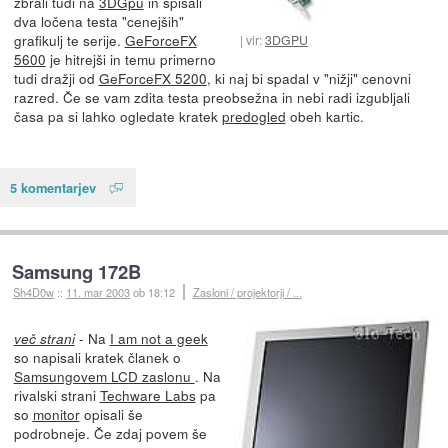
zbrali tudi na
3DGpu
in spisali
dva ločena testa "cenejših"
grafikulj te serije.
GeForceFX
vir:
3DGPU
5600
je hitrejši in temu primerno
tudi dražji od
GeForceFX 5200
, ki naj bi spadal v "nižji" cenovni
razred. Če se vam zdita testa preobsežna in nebi radi izgubljali
časa pa si lahko ogledate kratek
predogled
obeh kartic.
5 komentarjev
Samsung 172B
Sh4D0w
::
11. mar 2003
ob 18:12
Zasloni / projektorji / ...
- Na
I am not a geek
več strani
so napisali kratek članek o
Samsungovem LCD zaslonu
. Na
rivalski strani
Techware Labs
pa
so
monitor
opisali še
podrobneje. Če zdaj povem še