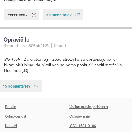
5 komentarjev
Preberi več »
Opravičilo
Sergio
::
11. mar 2003
ob 01:23
Obvestila
- Za kratkotrajni izpad strežnika se opravičujemo ter
Slo-Tech
hkrati obljubimo, da nikoli več ne bomo poskusili naviti strežnika.
Hec, hec [:D].
15 komentarjev
Pravila
Večina pravic pridržanih
Odgovornost
Oglaševanje
Kontakt
ISSN 1581-0186