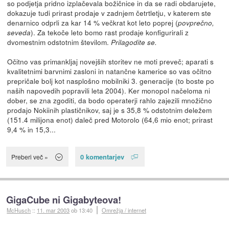
so podjetja pridno izplačevala božičnice in da se radi obdarujete,
dokazuje tudi prirast prodaje v zadnjem četrtletju, v katerem ste
denarnico odprli za kar 14 % večkrat kot leto poprej (
povprečno,
). Za tekoče leto bomo rast prodaje konfigurirali z
seveda
dvomestnim odstotnim številom.
Prilagodite se.
Očitno vas primankljaj novejših storitev ne moti preveč; aparati s
kvalitetnimi barvnimi zasloni in natančne kamerice so vas očitno
prepričale bolj kot nasplošno mobilniki 3. generacije (to boste po
naših napovedih popravili leta 2004). Ker monopol načeloma ni
dober, se zna zgoditi, da bodo operaterji rahlo zajezili množično
prodajo Nokiinih plastičnikov, saj je s 35,8 % odstotnim deležem
(151.4 milijona enot) daleč pred Motorolo (64,6 mio enot; prirast
9,4 % in 15,3...
0 komentarjev
Preberi več »
GigaCube ni Gigabyteova!
McHusch
::
11. mar 2003
ob 13:40
Omrežja / internet