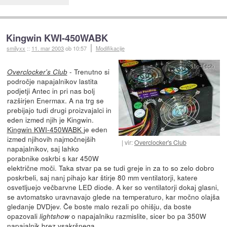
Kingwin KWI-450WABK
smilyxx
::
11. mar 2003
ob 10:57
Modifikacije
- Trenutno si
Overclocker's Club
področje napajalnikov lastita
podjetji Antec in pri nas bolj
razširjen Enermax. A na trg se
prebijajo tudi drugi proizvajalci in
eden izmed njih je Kingwin.
Kingwin KWI-450WABK
je eden
izmed njihovih najmočnejših
vir:
Overclocker's Club
napajalnikov, saj lahko
porabnike oskrbi s kar 450W
električne moči. Taka stvar pa se tudi greje in za to so zelo dobro
poskrbeli, saj nanj pihajo kar štirje 80 mm ventilatorji, katere
osvetljuejo večbarvne LED diode. A ker so ventilatorji dokaj glasni,
se avtomatsko uravnavajo glede na temperaturo, kar močno olajša
gledanje DVDjev. Če boste malo rezali po ohišju, da boste
opazovali
o napajalniku razmislite, sicer bo pa 350W
lightshow
napajalnik brez vsakršnega...