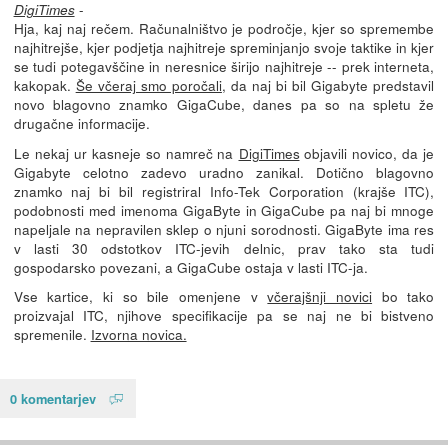
-
DigiTimes
Hja, kaj naj rečem. Računalništvo je področje, kjer so spremembe
najhitrejše, kjer podjetja najhitreje spreminjanjo svoje taktike in kjer
se tudi potegavščine in neresnice širijo najhitreje -- prek interneta,
kakopak.
Še včeraj smo poročali
, da naj bi bil Gigabyte predstavil
novo blagovno znamko GigaCube, danes pa so na spletu že
drugačne informacije.
Le nekaj ur kasneje so namreč na
DigiTimes
objavili novico, da je
Gigabyte celotno zadevo uradno zanikal. Dotično blagovno
znamko naj bi bil registriral Info-Tek Corporation (krajše ITC),
podobnosti med imenoma GigaByte in GigaCube pa naj bi mnoge
napeljale na nepravilen sklep o njuni sorodnosti. GigaByte ima res
v lasti 30 odstotkov ITC-jevih delnic, prav tako sta tudi
gospodarsko povezani, a GigaCube ostaja v lasti ITC-ja.
Vse kartice, ki so bile omenjene v
včerajšnji novici
bo tako
proizvajal ITC, njihove specifikacije pa se naj ne bi bistveno
spremenile.
Izvorna novica.
0 komentarjev