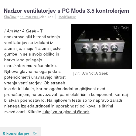
Nadzor ventilatorjev s PC Mods 3.5 kontrolerjem
Sh4D0w
::
11. mar 2003
ob 10:57
Modifikacije
- Ti
I Am Not A Geek
nadzorovalniki hitrosti vrtenja
ventilatorjev so izdelani iz
aluminija, imajo 4 aluminijaste
gumbe in se s svojo obliko in
barvo lepo prilegajo
marsikateremu računalniku.
Njihova glavna naloga je da s
vir:
I Am Not A Geek
potenciometri uravnavajo hitrost
vrtenja ventilatorjev. Ob straneh
ima še tri luknje, kar omogoča dodatno gibljivost med
prenašanjem, na povezavah pa ni električnih komponent, kar naj
bi stvari poenostavilo. Na njihovem testu so to napravo zaradi
njenega izgleda,trdnosti in uporabnosti odlikovali s štirimi
zvezdicami. Kliknite
tukaj za originalni članek
.
0 komentarjev