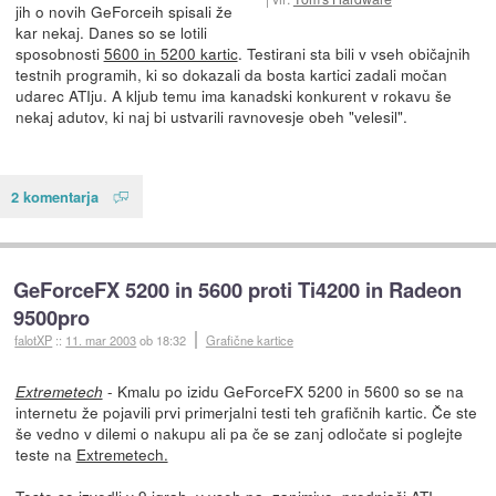
jih o novih GeForceih spisali že
kar nekaj. Danes so se lotili
sposobnosti
5600 in 5200 kartic
. Testirani sta bili v vseh običajnih
testnih programih, ki so dokazali da bosta kartici zadali močan
udarec ATIju. A kljub temu ima kanadski konkurent v rokavu še
nekaj adutov, ki naj bi ustvarili ravnovesje obeh "velesil".
2 komentarja
GeForceFX 5200 in 5600 proti Ti4200 in Radeon
9500pro
falotXP
::
11. mar 2003
ob 18:32
Grafične kartice
- Kmalu po izidu GeForceFX 5200 in 5600 so se na
Extremetech
internetu že pojavili prvi primerjalni testi teh grafičnih kartic. Če ste
še vedno v dilemi o nakupu ali pa če se zanj odločate si poglejte
teste na
Extremetech.
Teste so izvedli v 9 igrah, v vseh pa, zanimivo, prednjači ATI