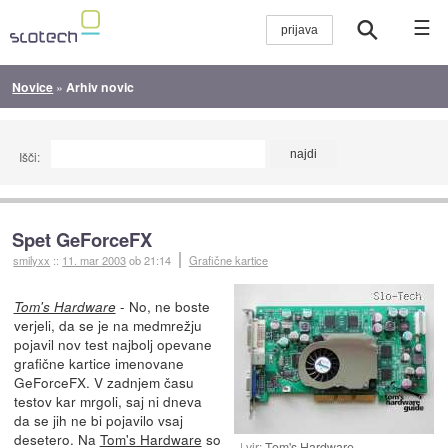
☰
Novice
»
Arhiv novic
Išči:
Spet GeForceFX
smilyxx
::
11. mar 2003
ob 21:14
Grafične kartice
- No, ne boste
Tom's Hardware
verjeli, da se je na medmrežju
pojavil nov test najbolj opevane
grafične kartice imenovane
GeForceFX. V zadnjem času
testov kar mrgoli, saj ni dneva
da se jih ne bi pojavilo vsaj
desetero. Na
Tom's Hardware
so
vir:
Tom's Hardware