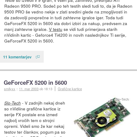
Radeon 9500 PRO. Sodeč po teh testih sledi tudi to, da je Radeon
9500 PRO še vedno nekje v zlati sredini glede na zmogljivosti in
da zadovolji povprečne in tudi zahtevne igralce iger. Toda tudi
GeForceFX 5200 in 5600 sta dobri izbiri za nakup, predvsem za
manj zahtevne igralce.
V testu
se vidi tudi primerjava starih
nVidinih kartic - Geforce4 Ti4200 in novih naslednjikov Ti serije,
GeForceFX 5200 in 5600.
11 komentarjev
GeForceFX 5200 in 5600
smilyxx
::
11. mar 2003
ob 18:13
Grafične kartice
- V zadnjih nekaj dneh
Slo-Tech
so nVidiine grafične kartice iz
serije FX postale ena izmed
najbolj vročih tem o strojni
opremi. Videli smo že kar nekaj
testov ter člankov, pogum pa so