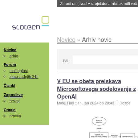
Zaradi ranljivost v strojni denarnici ukradli več
Novice
»
Arhiv novic
Novice
arhiv
Išči:
Forum
mali oglasi
teme zadnjih 24h
V EU se obeta preiskava
Članki
Microsoftovega sodelovanja z
Zaposlitve
OpenAI
brskaj
Matej Huš
::
11. jan 2024
ob 20:43
Tožbe
Ostalo
pravila