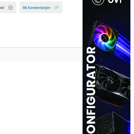
98 komentarjev
več
Na vrh ^