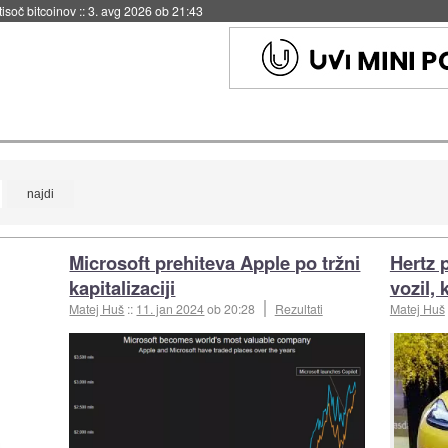
 tisoč bitcoinov
::
3. avg 2026 ob 21:43
Microsoft prehiteva Apple po tržni
Hertz 
kapitalizaciji
vozil, 
Matej Huš
::
11. jan 2024
ob 20:28
Rezultati
Matej Huš