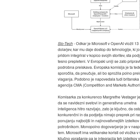
Slo-Tech
- Odkar je Microsoft v OpenAI vložil 13 
dolarjev, kar mu daje dostop do tehnologije, ki jo
pridom integriral v kopico svojih storitev, sta podje
tesno prepleteni. V Evropski uniji se zato priprav
podrobna preiskava. Evropska komisija je ta ted
sporočila, da preučuje, ali bo sprožila polno pre
vlaganja. Podobno je napovedala tudi britanska
agencija CMA (Competition and Markets Authorit
Komisarka za konkurenco Margrethe Vestager je
da se navidezni svetovi in generativna umetna
inteligenca hitro razvijajo, zato je ključno, da os
konkurenčni in da podjetja nimajo preprek pri ras
ponujanju najboljši in najinovativnejših izdelkov
potrošnikom. Monopolno dogovarjanje je v naspr
tem. Microsoft ima velikanske koristi od vložka v
ključno vprašanje pa je integracija teh izdelkov v