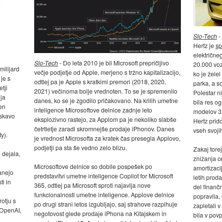
Slo-Tech
-
Hertz je
sp
električne
Slo-Tech
- Do leta 2010 je bil Microsoft prepričljivo
20.000 vozi
milijard
večje podjetje od Apple, merjeno s tržno kapitalizacijo,
ko je želel
 je s
odtlej pa je Apple s kratkimi premori (2018, 2020,
parka, a s
tji
2021) večinoma bolje vrednoten. To se je spremenilo
Polestar ni
lja
danes, ko se je zgodilo pričakovano. Na krilih umetne
bila res o
en
inteligence Microsoftove delnice zadnje leto
modelov 3 
iskavo
eksplozivno rastejo, za Applom pa je nekoliko slabše
Hertz prid
četrtletje zaradi skromnejše prodaje iPhonov. Danes
vseh svojih
y).
je vrednost Microsofta za kratek čas presegla Applovo,
podjetji pa sta še vedno zelo blizu.
Zakaj tore
 dejala,
znižanja ce
Microsoftove delnice so dobile pospešek po
amortizaci
tanejo
predstavitvi umetne inteligence Copilot for Microsoft
letih proda
ti in
365, odtlej pa Microsoft sproti najavlja nove
del finanč
funkcionalnosti umetne inteligence. Applove delnice
popravila, 
otju s
po drugi strani letos izgubljajo, saj strahove razpihuje
zapletali 
 OpenAI,
negotovost glede prodaje iPhona na Kitajskem in
bila v povp