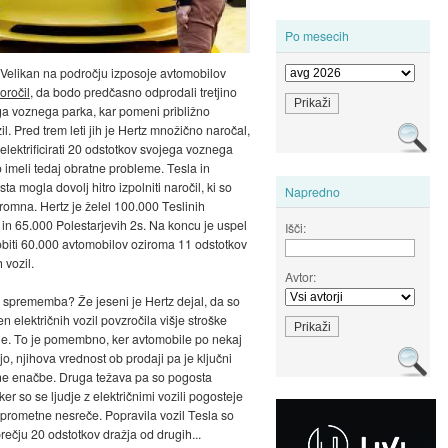
Po mesecih
 Velikan na področju izposoje avtomobilov
oročil
, da bodo predčasno odprodali tretjino
ga voznega parka, kar pomeni približno
l. Pred trem leti jih je Hertz množično naročal,
 elektrificirati 20 odstotkov svojega voznega
o imeli tedaj obratne probleme. Tesla in
sta mogla dovolj hitro izpolniti naročil, ki so
Napredno
gromna. Hertz je želel 100.000 Teslinih
in 65.000 Polestarjevih 2s. Na koncu je uspel
Išči:
obiti 60.000 avtomobilov oziroma 11 odstotkov
 vozil.
Avtor:
j sprememba? Že jeseni je Hertz dejal, da so
n električnih vozil povzročila višje stroške
je. To je pomembno, ker avtomobile po nekaj
jo, njihova vrednost ob prodaji pa je ključni
ne enačbe. Druga težava pa so pogosta
ker so se ljudje z električnimi vozili pogosteje
v prometne nesreče. Popravila vozil Tesla so
rečju 20 odstotkov dražja od drugih...