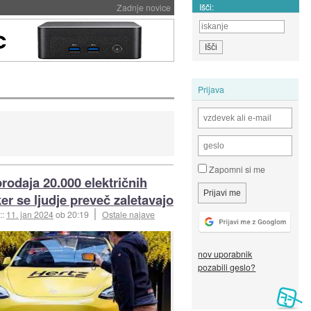
Išči:
Zadnje novice
Prijava
Zapomni si me
prodaja 20.000 električnih
ker se ljudje preveč zaletavajo
::
11. jan 2024
ob 20:19
Ostale najave
nov uporabnik
pozabili geslo?