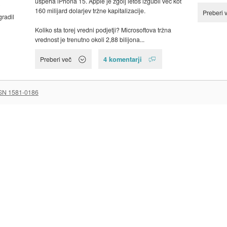
uspeha iPhona 15. Apple je zgolj letos izgubil več kot
j
160 milijard dolarjev tržne kapitalizacije.
Preberi 
radil
Koliko sta torej vredni podjetji? Microsoftova tržna
vrednost je trenutno okoli 2,88 bilijona...
4 komentarji
Preberi več
SN 1581-0186