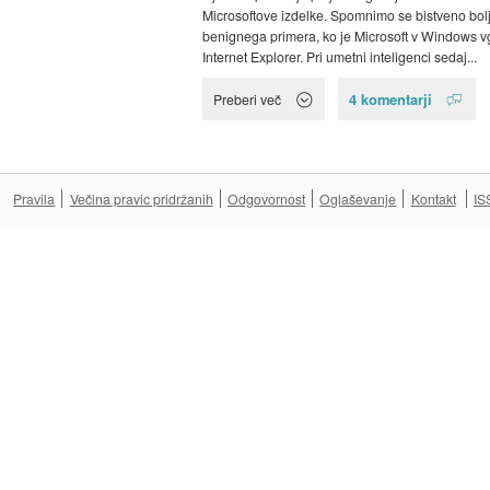
Microsoftove izdelke. Spomnimo se bistveno bol
benignega primera, ko je Microsoft v Windows vg
Internet Explorer. Pri umetni inteligenci sedaj...
4 komentarji
Preberi več
Pravila
Večina pravic pridržanih
Odgovornost
Oglaševanje
Kontakt
IS