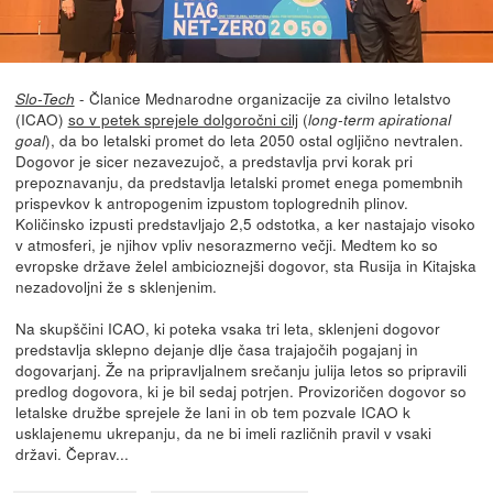
- Članice Mednarodne organizacije za civilno letalstvo
Slo-Tech
(ICAO)
so v petek sprejele dolgoročni cilj
(
long-term apirational
), da bo letalski promet do leta 2050 ostal ogljično nevtralen.
goal
Dogovor je sicer nezavezujoč, a predstavlja prvi korak pri
prepoznavanju, da predstavlja letalski promet enega pomembnih
prispevkov k antropogenim izpustom toplogrednih plinov.
Količinsko izpusti predstavljajo 2,5 odstotka, a ker nastajajo visoko
v atmosferi, je njihov vpliv nesorazmerno večji. Medtem ko so
evropske države želel ambicioznejši dogovor, sta Rusija in Kitajska
nezadovoljni že s sklenjenim.
Na skupščini ICAO, ki poteka vsaka tri leta, sklenjeni dogovor
predstavlja sklepno dejanje dlje časa trajajočih pogajanj in
dogovarjanj. Že na pripravljalnem srečanju julija letos so pripravili
predlog dogovora, ki je bil sedaj potrjen. Provizoričen dogovor so
letalske družbe sprejele že lani in ob tem pozvale ICAO k
usklajenemu ukrepanju, da ne bi imeli različnih pravil v vsaki
državi. Čeprav...