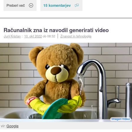
15 komentarjev
Preberi več
Računalnik zna iz navodil generirati video
Jurij Kristan
::
10. okt 2022
ob 08:32
Znanost in tehnologija
vir:
Google