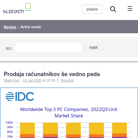
☰
Novice
»
Arhiv novic
Išči:
Prodaja računalnikov še vedno pada
Matej Huš
::
10. okt 2022
ob 20:39
Rezultati