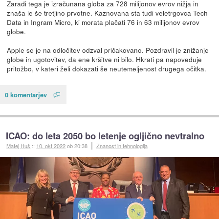
Zaradi tega je izračunana globa za 728 milijonov evrov nižja in
znaša le še tretjino prvotne. Kaznovana sta tudi veletrgovca Tech
Data in Ingram Micro, ki morata plačati 76 in 63 milijonov evrov
globe.
Apple se je na odločitev odzval pričakovano. Pozdravil je znižanje
globe in ugotovitev, da ene kršitve ni bilo. Hkrati pa napoveduje
pritožbo, v kateri želi dokazati še neutemeljenost drugega očitka.
0 komentarjev
ICAO: do leta 2050 bo letenje ogljično nevtralno
Matej Huš
::
10. okt 2022
ob 20:38
Znanost in tehnologija