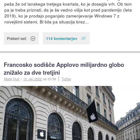
peša že od lanskega tretjega kvartala, ko je dosegla vrh. Ob tem
pa je treba priznati, da je še vedno višja kot pred pandemijo (leta
2019), ko je prodajo poganjalo zamenjevanje Windows 7 z
novejšimi sistemi. Bi bila pa situacija brez...
114 komentarjev
Preberi več
Francosko sodišče Applovo milijardno globo
znižalo za dve tretjini
Matej Huš
::
10. okt 2022
ob 20:38
Tožbe