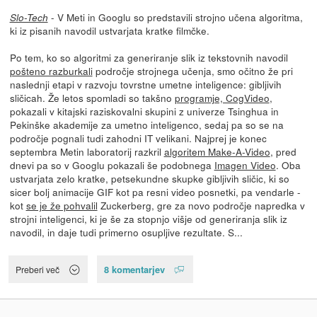
- V Meti in Googlu so predstavili strojno učena algoritma,
Slo-Tech
ki iz pisanih navodil ustvarjata kratke filmčke.
Po tem, ko so algoritmi za generiranje slik iz tekstovnih navodil
pošteno razburkali
področje strojnega učenja, smo očitno že pri
naslednji etapi v razvoju tovrstne umetne inteligence: gibljivih
sličicah. Že letos spomladi so takšno
programje, CogVideo
,
pokazali v kitajski raziskovalni skupini z univerze Tsinghua in
Pekinške akademije za umetno inteligenco, sedaj pa so se na
področje pognali tudi zahodni IT velikani. Najprej je konec
septembra Metin laboratorij razkril
algoritem Make-A-Video
, pred
dnevi pa so v Googlu pokazali še podobnega
Imagen Video
. Oba
ustvarjata zelo kratke, petsekundne skupke gibljivih sličic, ki so
sicer bolj animacije GIF kot pa resni video posnetki, pa vendarle -
kot
se je že pohvalil
Zuckerberg, gre za novo področje napredka v
strojni inteligenci, ki je še za stopnjo višje od generiranja slik iz
navodil, in daje tudi primerno osupljive rezultate. S...
8 komentarjev
Preberi več