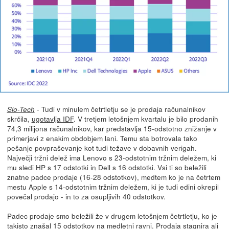
- Tudi v minulem četrtletju se je prodaja računalnikov
Slo-Tech
skrčila,
ugotavlja IDF
. V tretjem letošnjem kvartalu je bilo prodanih
74,3 milijona računalnikov, kar predstavlja 15-odstotno znižanje v
primerjavi z enakim obdobjem lani. Temu sta botrovala tako
pešanje povpraševanje kot tudi težave v dobavnih verigah.
Največji tržni delež ima Lenovo s 23-odstotnim tržnim deležem, ki
mu sledi HP s 17 odstotki in Dell s 16 odstotki. Vsi ti so beležili
znatne padce prodaje (16-28 odstotkov), medtem ko je na četrtem
mestu Apple s 14-odstotnim tržnim deležem, ki je tudi edini okrepil
povečal prodajo - in to za osupljivih 40 odstotkov.
Padec prodaje smo beležili že v drugem letošnjem četrtletju, ko je
takisto znašal 15 odstotkov na medletni ravni. Prodaja stagnira ali