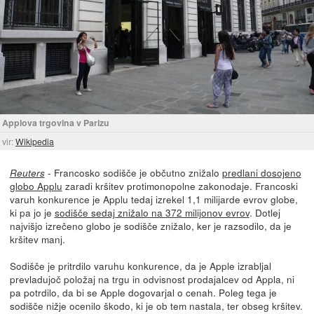
Applova trgovina v Parizu
vir:
Wikipedia
- Francosko sodišče je občutno znižalo
predlani dosojeno
Reuters
globo Applu
zaradi kršitev protimonopolne zakonodaje. Francoski
varuh konkurence je Applu tedaj izrekel 1,1 milijarde evrov globe,
ki pa jo je
sodišče sedaj znižalo na 372 milijonov evrov
. Dotlej
najvišjo izrečeno globo je sodišče znižalo, ker je razsodilo, da je
kršitev manj.
Sodišče je pritrdilo varuhu konkurence, da je Apple izrabljal
prevladujoč položaj na trgu in odvisnost prodajalcev od Appla, ni
pa potrdilo, da bi se Apple dogovarjal o cenah. Poleg tega je
sodišče nižje ocenilo škodo, ki je ob tem nastala, ter obseg kršitev.