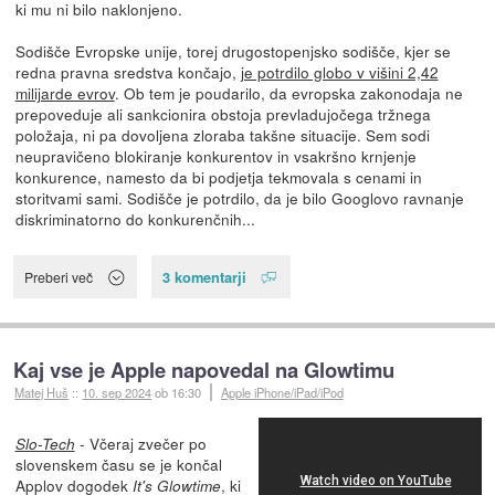
ki mu ni bilo naklonjeno.
Sodišče Evropske unije, torej drugostopenjsko sodišče, kjer se
redna pravna sredstva končajo,
je potrdilo globo v višini 2,42
milijarde evrov
. Ob tem je poudarilo, da evropska zakonodaja ne
prepoveduje ali sankcionira obstoja prevladujočega tržnega
položaja, ni pa dovoljena zloraba takšne situacije. Sem sodi
neupravičeno blokiranje konkurentov in vsakršno krnjenje
konkurence, namesto da bi podjetja tekmovala s cenami in
storitvami sami. Sodišče je potrdilo, da je bilo Googlovo ravnanje
diskriminatorno do konkurenčnih...
3 komentarji
Preberi več
Kaj vse je Apple napovedal na Glowtimu
Matej Huš
::
10. sep 2024
ob 16:30
Apple iPhone/iPad/iPod
- Včeraj zvečer po
Slo-Tech
slovenskem času se je končal
Applov dogodek
, ki
It's Glowtime