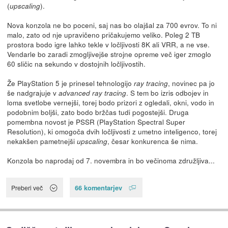
(
).
upscaling
Nova konzola ne bo poceni, saj nas bo olajšal za 700 evrov. To ni
malo, zato od nje upravičeno pričakujemo veliko. Poleg 2 TB
prostora bodo igre lahko tekle v ločljivosti 8K ali VRR, a ne vse.
Vendarle bo zaradi zmogljivejše strojne opreme več iger zmoglo
60 sličic na sekundo v dostojnih ločljivostih.
Že PlayStation 5 je prinesel tehnologijo
, novinec pa jo
ray tracing
še nadgrajuje v
. S tem bo izris odbojev in
advanced ray tracing
loma svetlobe vernejši, torej bodo prizori z ogledali, okni, vodo in
podobnim boljši, zato bodo bržčas tudi pogostejši. Druga
pomembna novost je PSSR (PlayStation Spectral Super
Resolution), ki omogoča dvih ločljivosti z umetno inteligenco, torej
nekakšen pametnejši
, česar konkurenca še nima.
upscaling
Konzola bo naprodaj od 7. novembra in bo večinoma združljiva...
66 komentarjev
Preberi več