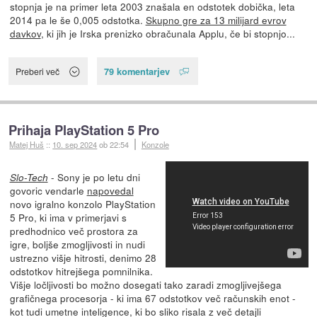
stopnja je na primer leta 2003 znašala en odstotek dobička, leta
2014 pa le še 0,005 odstotka.
Skupno gre za 13 milijard evrov
davkov
, ki jih je Irska prenizko obračunala Applu, če bi stopnjo...
79 komentarjev
Preberi več
Prihaja PlayStation 5 Pro
Matej Huš
::
10. sep 2024
ob 22:54
Konzole
- Sony je po letu dni
Slo-Tech
govoric vendarle
napovedal
novo igralno konzolo PlayStation
5 Pro, ki ima v primerjavi s
predhodnico več prostora za
igre, boljše zmogljivosti in nudi
ustrezno višje hitrosti, denimo 28
odstotkov hitrejšega pomnilnika.
Višje ločljivosti bo možno dosegati tako zaradi zmogljivejšega
grafičnega procesorja - ki ima 67 odstotkov več računskih enot -
kot tudi umetne inteligence, ki bo sliko risala z več detajli