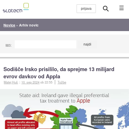
☰
Novice
»
Arhiv novic
Išči:
Sodišče Irsko prisililo, da sprejme 13 milijard
evrov davkov od Appla
Matej Huš
::
10. sep 2024
ob 22:55
Tožbe