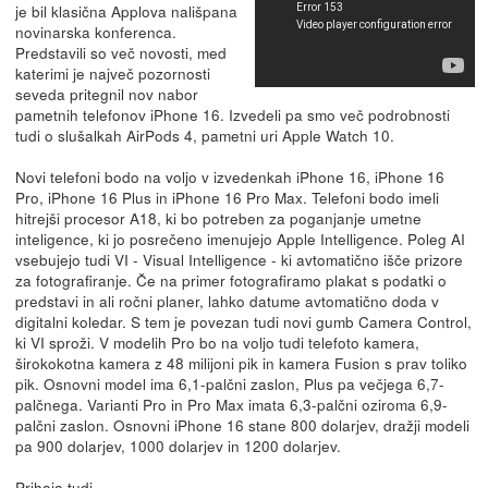
je bil klasična Applova nališpana
novinarska konferenca.
Predstavili so več novosti, med
katerimi je največ pozornosti
seveda pritegnil nov nabor
pametnih telefonov iPhone 16. Izvedeli pa smo več podrobnosti
tudi o slušalkah AirPods 4, pametni uri Apple Watch 10.
Novi telefoni bodo na voljo v izvedenkah iPhone 16, iPhone 16
Pro, iPhone 16 Plus in iPhone 16 Pro Max. Telefoni bodo imeli
hitrejši procesor A18, ki bo potreben za poganjanje umetne
inteligence, ki jo posrečeno imenujejo Apple Intelligence. Poleg AI
vsebujejo tudi VI - Visual Intelligence - ki avtomatično išče prizore
za fotografiranje. Če na primer fotografiramo plakat s podatki o
predstavi in ali ročni planer, lahko datume avtomatično doda v
digitalni koledar. S tem je povezan tudi novi gumb Camera Control,
ki VI sproži. V modelih Pro bo na voljo tudi telefoto kamera,
širokokotna kamera z 48 milijoni pik in kamera Fusion s prav toliko
pik. Osnovni model ima 6,1-palčni zaslon, Plus pa večjega 6,7-
palčnega. Varianti Pro in Pro Max imata 6,3-palčni oziroma 6,9-
palčni zaslon. Osnovni iPhone 16 stane 800 dolarjev, dražji modeli
pa 900 dolarjev, 1000 dolarjev in 1200 dolarjev.
Prihaja tudi...