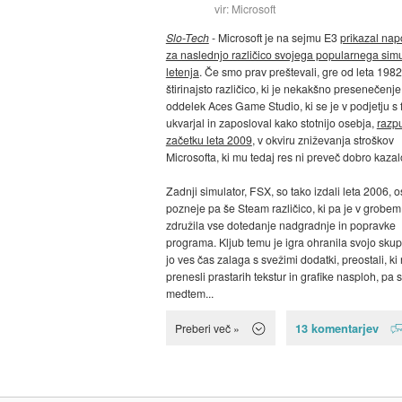
vir: Microsoft
Slo-Tech
- Microsoft je na sejmu E3
prikazal na
za naslednjo različico svojega popularnega simu
letenja
. Če smo prav preštevali, gre od leta 1982
štirinajsto različico, ki je nekakšno presenečenje
oddelek Aces Game Studio, ki se je v podjetju s 
ukvarjal in zaposloval kako stotnijo osebja,
razpu
začetku leta 2009
, v okviru zniževanja stroškov
Microsofta, ki mu tedaj res ni preveč dobro kazal
Zadnji simulator, FSX, so tako izdali leta 2006, o
pozneje pa še Steam različico, ki pa je v grobem
združila vse dotedanje nadgradnje in popravke
programa. Kljub temu je igra ohranila svojo skup
jo ves čas zalaga s svežimi dodatki, preostali, ki
prenesli prastarih tekstur in grafike nasploh, pa 
medtem...
13 komentarjev
Preberi več »