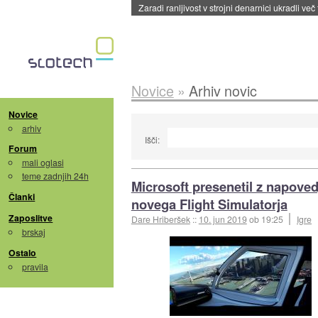
Zaradi ranljivost v strojni denarnici ukradli več
Novice
»
Arhiv novic
Novice
arhiv
Išči:
Forum
mali oglasi
teme zadnjih 24h
Microsoft presenetil z napoved
Članki
novega Flight Simulatorja
Zaposlitve
Dare Hriberšek
::
10. jun 2019
ob 19:25
Igre
brskaj
Ostalo
pravila