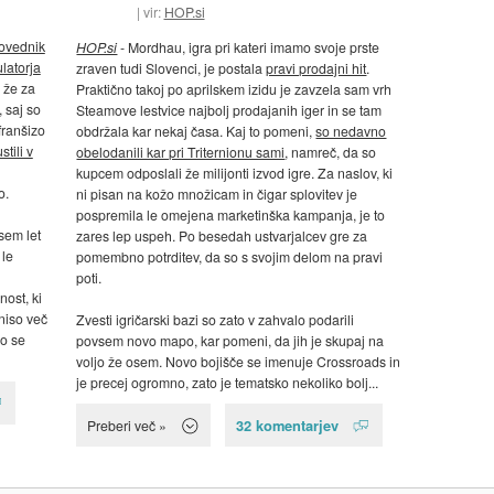
vir:
HOP.si
povednik
HOP.si
- Mordhau, igra pri kateri imamo svoje prste
latorja
zraven tudi Slovenci, je postala
pravi prodajni hit
.
 že za
Praktično takoj po aprilskem izidu je zavzela sam vrh
, saj so
Steamove lestvice najbolj prodajanih iger in se tam
franšizo
obdržala kar nekaj časa. Kaj to pomeni,
so nedavno
stili v
obelodanili kar pri Triternionu sami
, namreč, da so
kupcem odposlali že milijonti izvod igre. Za naslov, ki
o.
ni pisan na kožo množicam in čigar splovitev je
pospremila le omejena marketinška kampanja, je to
sem let
zares lep uspeh. Po besedah ustvarjalcev gre za
 le
pomembno potrditev, da so s svojim delom na pravi
poti.
nost, ki
 niso več
Zvesti igričarski bazi so zato v zahvalo podarili
so se
povsem novo mapo, kar pomeni, da jih je skupaj na
voljo že osem. Novo bojišče se imenuje Crossroads in
je precej ogromno, zato je tematsko nekoliko bolj...
32 komentarjev
Preberi več »