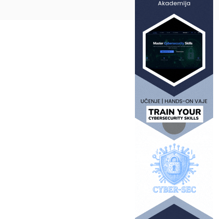
Na vrh ^