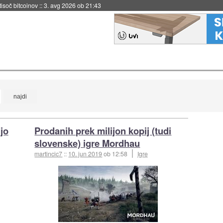
 tisoč bitcoinov
::
3. avg 2026 ob 21:43
jo
Prodanih prek milijon kopij (tudi
slovenske) igre Mordhau
martincic7
::
10. jun 2019
ob 12:58
Igre