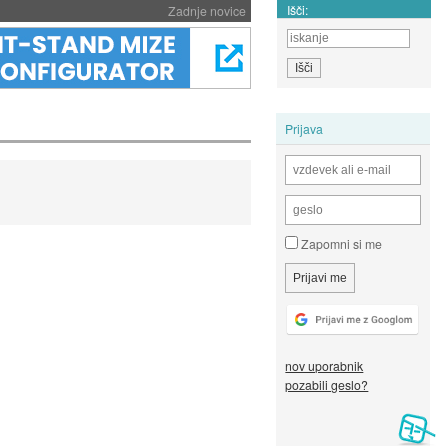
Išči:
Zadnje novice
Prijava
Zapomni si me
nov uporabnik
pozabili geslo?