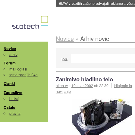
BMW v vozilih začel predvajati reklame
::
včera
Novice
»
Arhiv novic
Novice
arhiv
Išči:
Forum
mali oglasi
teme zadnjih 24h
Zanimivo hladilno telo
Članki
alien-w
::
10. mar 2002
ob 22:39
Hlajenje in
navijanje
Zaposlitve
brskaj
Ostalo
pravila