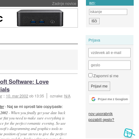
Išči:
Zadnje novice
Prijava
Zapomni si me
oft Software: Love
ials
ar
::
10. mar 2002
ob 13:35
oznake:
N/A
ter
- Naj se mi oprosti tale copy/paste:
 2002
- When you finally get your date back
nov uporabnik
ur flat you need to make sure everything is
pozabili geslo?
ace for the perfect romantic evening. So use
soft's diagramming and graphics tools to
the position of your stereo to give the perfect
music and the drinks cabinet to serve the