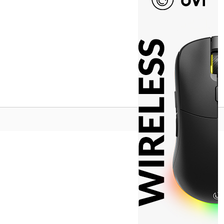
Na vrh ^