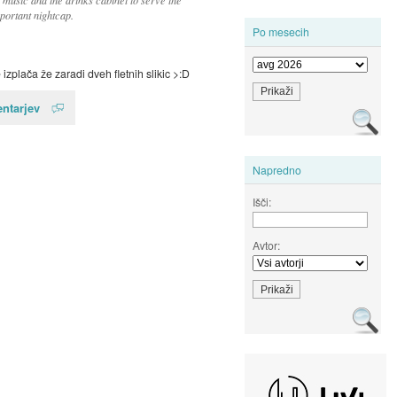
mportant nightcap.
Po mesecih
se izplača že zaradi dveh fletnih slikic >:D
ntarjev
Napredno
Išči:
Avtor: