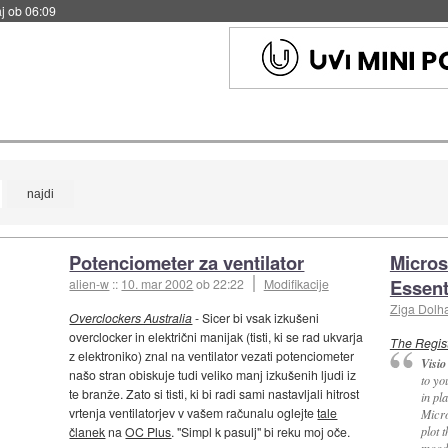
j ob 06:09
Potenciometer za ventilator
Micros
Essent
alien-w
::
10. mar 2002
ob 22:22
Modifikacije
Ziga Dolh
Overclockers Australia
- Sicer bi vsak izkušeni
overclocker in električni manijak (tisti, ki se rad ukvarja
The Regis
z elektroniko) znal na ventilator vezati potenciometer
Visio
našo stran obiskuje tudi veliko manj izkušenih ljudi iz
to yo
te branže. Zato si tisti, ki bi radi sami nastavljali hitrost
in pl
vrtenja ventilatorjev v vašem računalu oglejte
tale
Micro
plot 
članek
na
OC Plus
. "Simpl k pasulj" bi reku moj oče.
mood 