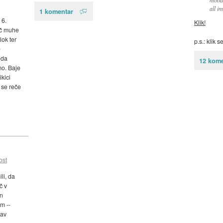
all i
1 komentar
 6.
Klik!
ič muhe
lok ter
p.s.: klik 
e
eda
12 kome
mo. Baje
kici
 se reče
ost
li, da
č v
in
m --
rav