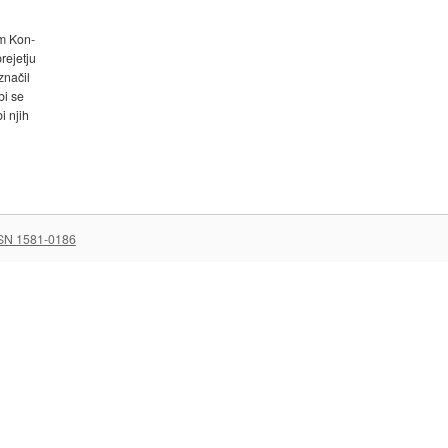
em Kon-
prejetju
značil
bi se
i njih
SN 1581-0186