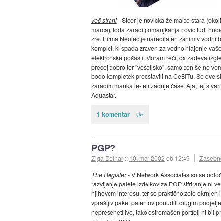
več strani
- Sicer je novička že malce stara (okoli
marca), toda zaradi pomanjkanja novic tudi hud
žre. Firma Neolec je naredila en zanimiv vodni b
komplet, ki spada zraven za vodno hlajenje vaš
elektronske pošasti. Moram reči, da zadeva izgl
precej dobro ter "vesoljsko", samo cen še ne ve
bodo kompletek predstavili na CeBITu. Še dve sli
zaradim manka le-teh zadnje čase. Aja, tej stvari
Aquastar.
1 komentar
PGP?
Ziga Dolhar
::
10. mar 2002
ob 12:49
Zasebn
The Register
- V Network Associates so se odloči
razvijanje palete izdelkov za PGP šifriranje ni ve
njihovem interesu, ter so praktično zelo okrnjen 
vprašljiv paket patentov ponudili drugim podjetje
nepresenetljivo, tako osiromašen portfelj ni bil p