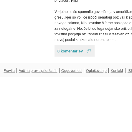
privlačen.
Klik!
Verjetno se še spomnite govoričenja v amerišk
gresu, kjer so volilce iščoči senatorji pozivali k s
novega zakona, ki bi tovrstne šifrirne postopke o
za nelegalne. No, če bi do tega dejansko prišlo, 
tovrstna podjetja oz. izdelki znašli v težavah oz. b
razvoj postal kratkomalo nerentabilen.
0 komentarjev
Pravila
Večina pravic pridržanih
Odgovornost
Oglaševanje
Kontakt
IS