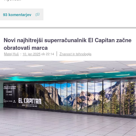
93 komentarjev
Novi najhitrejši superračunalnik El Capitan začne
obratovati marca
Matej Huš
::
10. jan 2025
ob 22:14
Znanost in tehnologija