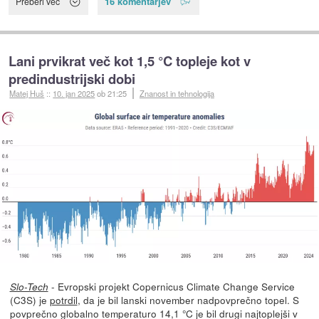
16 komentarjev
Preberi več
Lani prvikrat več kot 1,5 °C topleje kot v
predindustrijski dobi
Matej Huš
::
10. jan 2025
ob 21:25
Znanost in tehnologija
- Evropski projekt Copernicus Climate Change Service
Slo-Tech
(C3S) je
potrdil
, da je bil lanski november nadpovprečno topel. S
povprečno globalno temperaturo 14,1 °C je bil drugi najtoplejši v