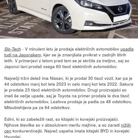
- V minulem letu je prodaja električnih avtomobilov
upadla
Slo-Tech
tudi na Japonskem,
kjer se je zmanjšala prvikrat v zadnjih štirih
letih. V primerjavi z letom pred tem se je skrčila za tretjino, saj so
Japonci lani prodali vsega 60 tisoč električnih avtomobilov.
Največji tržni delež ima Nissan, ki je prodal 30 tisoč vozil, kar pa je
44 odstotkov manj kot leta 2023 in celo manj kot leta 2022. Sakura
je prodala 23 tisoč električnih avtomobilov. Drugi proizvajalci so
imeli še večje upade, saj je Toyota na primer prodala le dva tisoč
električnih avtomobilov, Leafova prodaja je padla za 48 odstotkov,
Mitsubishijeva pa za 64 odstotkov.
Edini, ki so zabeležili rast, so kitajski in korejski proizvajalci.
Njihove številke so v absolutnem merilu majhne, a so zaradi
nižjih
cen
konkurenčnejši. Največ uspeha imata kitajski BYD in korejski
Hyundai.