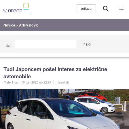
☰
Novice
»
Arhiv novic
Išči:
Tudi Japoncem pošel interes za električne
avtomobile
Matej Huš
::
10. jan 2025
ob 22:27
Rezultati