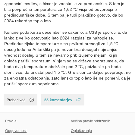
zgodovini meritev, s čimer je zaostal le za predlanskim. S tem je
bila povprečna temperatura za 1,62 °C višja od povprečja iz
predindustrijske dobe. S tem pa je tudi praktično gotovo, da bo
2024 rekordno toplo leto.
Končne podatke za december še čakamo, a C3S je sporočila, da
lahko z veliko gotovostjo leto 2024 razglasi za najtoplejše.
Predindustrijske temperature smo prvikrat presegli za 1,5 °C,
obseg ledu na Antarktiki pa je novembra dosegel najmanjšo
vrednost doslej. S tem se nevarno približujemo mejam, ki jih
določa pariški sporazum. V njem so se države sporazumele, da
bodo dvig temperature obdržale pod 2 °C, poizkusile pa bodo
storiti vse, da bi ostal pod 1,5 °C. Gre sicer za daljše povprečje, ne
za enkratna odstopanja, zato lansko toplo leto še ne pomeni, da je
pariški sporazum popolnoma...
55 komentarjev
Preberi več
Pravila
Večina pravic pridržanih
Odgovornost
Oglaševanje