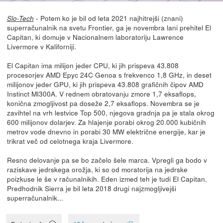
- Potem ko je bil od leta 2021 najhitrejši (znani)
Slo-Tech
superračunalnik na svetu Frontier, ga je novembra lani prehitel El
Capitan, ki domuje v Nacionalnem laboratoriju Lawrence
Livermore v Kaliforniji.
El Capitan ima milijon jeder CPU, ki jih prispeva 43.808
procesorjev AMD Epyc 24C Genoa s frekvenco 1,8 GHz, in deset
milijonov jeder GPU, ki jih prispeva 43.808 grafičnih čipov AMD
Instinct MI300A. V rednem obratovanju zmore 1,7 eksaflops,
konična zmogljivost pa doseže 2,7 eksaflops. Novembra se je
zavihtel na vrh lestvice Top 500, njegova gradnja pa je stala okrog
600 milijonov dolarjev. Za hlajenje porabi okrog 20.000 kubičnih
metrov vode dnevno in porabi 30 MW električne energije, kar je
trikrat več od celotnega kraja Livermore.
Resno delovanje pa se bo začelo šele marca. Vpregli ga bodo v
raziskave jedrskega orožja, ki so od moratorija na jedrske
poizkuse le še v računalnikih. Eden izmed teh je tudi El Capitan.
Predhodnik Sierra je bil leta 2018 drugi najzmogljivejši
superračunalnik...