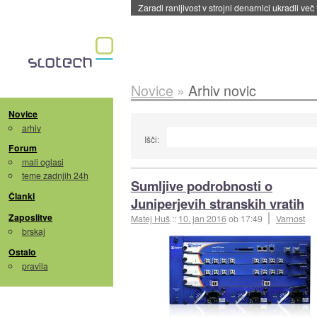
Zaradi ranljivost v strojni denarnici ukradli več
Novice
»
Arhiv novic
Novice
arhiv
Išči:
Forum
mali oglasi
teme zadnjih 24h
Sumljive podrobnosti o
Članki
Juniperjevih stranskih vratih
Zaposlitve
Matej Huš
::
10. jan 2016
ob 17:49
Varnost
brskaj
Ostalo
pravila