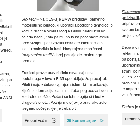
Extremete
me
preizkusiti
Slo-Tech
-
Na CES-u je BMW predstavil pametno
jih
pripravljen
motoristično čelado
, ki uporablja podobno tehnologijo
odtaknil
svojem brsk
kot futuristična očala Google Glass. Motorist si bo
žel
prejeli
mal
čelado nadel, nato pa mu bo ta na posebnem steklu
de je
pred vizirjem prikazovala nekatere informacije o
da
Debata o m
stanju motocikla in trasi. Nadgrajena resničnost
 Wired
.
reklam na 
(
augmented reality
) torej postaja del motornega
pa postaja
prometa.
be
uporabnik
strani, od
Zamisel pravzaprav ni čisto nova, saj nekaj
varna,
ključni vir
podobnega v lovcih F-35 uporabljajo že precej let.
ilni pa
problem. R
Piloti imajo v čelade vgrajen sistem, ki jim prikazuje
la kar
je najradi
ključne informacije, da jim ni treba pogledovati dol na
C še
vključenem
kontrolno ploščo. Počasi se tehnologija širi tudi v
cer ANSI
druge vrste letal. Vožnja motorjev je prav tako zelo
Forbes
je 
tvegano početje, kjer je treba biti...
Preberi 
26 komentarjev
Preberi več »