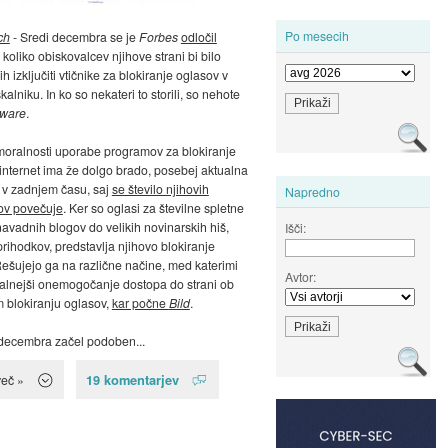
Po mesecih
ch
- Sredi decembra se je
Forbes
odločil
, koliko obiskovalcev njihove strani bi bilo
ih izključiti vtičnike za blokiranje oglasov v
alniku. In ko so nekateri to storili, so nehote
ware
.
oralnosti uporabe programov za blokiranje
internet ima že dolgo brado, posebej aktualna
 v zadnjem času, saj
se število njihovih
Napredno
ov povečuje
. Ker so oglasi za številne spletne
 navadnih blogov do velikih novinarskih hiš,
Išči:
 prihodkov, predstavlja njihovo blokiranje
ešujejo ga na različne načine, med katerimi
Avtor:
kalnejši onemogočanje dostopa do strani ob
 blokiranju oglasov,
kar počne
Bild
.
decembra začel podoben...
19 komentarjev
več »