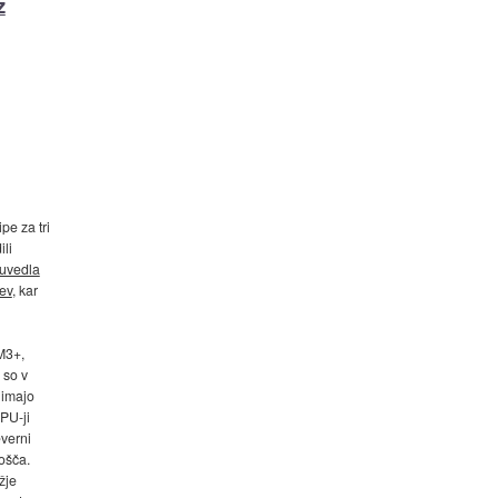
z
e za tri
ili
uvedla
ev
, kar
M3+,
 so v
 imajo
PU-ji
everni
ošča.
žje