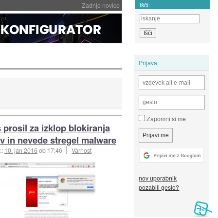
Išči:
Zadnje novice
Prijava
Zapomni si me
 prosil za izklop blokiranja
v in nevede stregel malware
::
10. jan 2016
ob 17:46
Varnost
nov uporabnik
pozabili geslo?