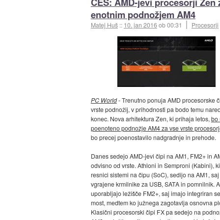
CES: AMD-jevi procesorji Zen 
enotnim podnožjem AM4
Matej Huš
::
10. jan 2016
ob 00:31
Procesorji
PC World
- Trenutno ponuja AMD procesorske čip
vrste podnožij, v prihodnosti pa bodo temu nared
konec. Nova arhitektura Zen, ki prihaja letos,
bo 
poenoteno podnožje AM4 za vse vrste procesorj
bo precej poenostavilo nadgradnje in prehode.
Danes sedejo AMD-jevi čipi na AM1, FM2+ in A
odvisno od vrste. Athloni in Semproni (Kabini), ki
resnici sistemi na čipu (SoC), sedijo na AM1, saj
vgrajene krmilnike za USB, SATA in pomnilnik. A
uporabljajo ležišče FM2+, saj imajo integriran s
most, medtem ko južnega zagotavlja osnovna pl
Klasični procesorski čipi FX pa sedejo na podno