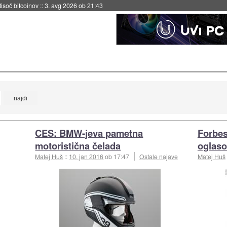
 tisoč bitcoinov
::
3. avg 2026 ob 21:43
CES: BMW-jeva pametna
Forbes
motoristična čelada
oglaso
Matej Huš
::
10. jan 2016
ob 17:47
Ostale najave
Matej Huš