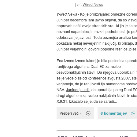
vir:
Wired News
Wired News
- Ko je proizvajalec omrežne opre
Juniper decembra lani
javno objavil
, da so v svo
napravah našli dvoje stranskih vrat, ki jih je tja p
neznani napadalec, in razkril podrobnosti, je po
odobravanje javnosti. Toda poznejša analiza ko
pokazala nekaj neverjetnih naključij, ki pričajo, 
Juniper verjetno ni govoril popolne resnice,
piše
Ena izmed izmed lukenj je bila posledica upora
ranljivega algoritma Dual EC za tvorbo
psevdonaključnih števil. Da njegova uporaba ni 
se je vedelo že od konference avgusta 2007, štev
verjamejo, da je ranljivosti tja namenoma postavi
NSA.
Juniper je trdil
, da uporablja poleg Dual E
drugi algoritem za tvorbo naključnih števil, in si
X.9.31. Izkazalo se je, da se zaradi...
8 komentarjev
Preberi več »