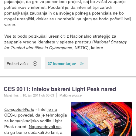
pojasnjuje, da gre za pomemben projekt, saj bo zvišal zaupanje
potrošnikov v internet. Poudaril je, da internet trpi zaradi
pomanjkanja zaupanja in da svojega polnega potenciala ne bo
mogel uresničiti, dokler se uporabniki na njem ne bodo počutili bolj
varne.
Vse to bodo poizkušali uresničiti z Nacionalno strategijo za
zaupanje vredne identitete v spletne prostoru (
National Strategy
, NSTIC), katere
for Trusted Identities in Cyberspace
37 komentarjev
Preberi več »
CES 2011: Intelov bakreni Light Peak nared
Matej Huš
::
10. jan 2011
ob 00:03
Matične plošče
- Intel
je na
ComputerWorld
CES-u povedal
, da je tehnologija
za komunikacijsko vodilo Light
Peak nared.
Napovedovali so
,
da ga bomo dočakali že lani, a