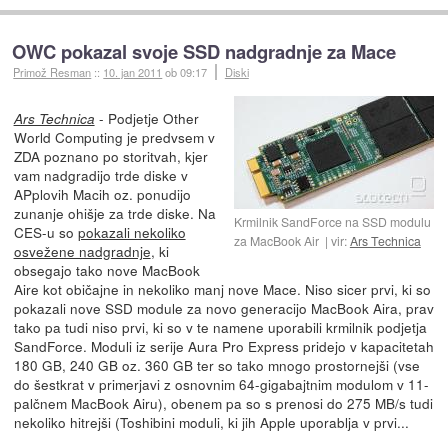
OWC pokazal svoje SSD nadgradnje za Mace
Primož Resman
::
10. jan 2011
ob 09:17
Diski
- Podjetje Other
Ars Technica
World Computing je predvsem v
ZDA poznano po storitvah, kjer
vam nadgradijo trde diske v
APplovih Macih oz. ponudijo
zunanje ohišje za trde diske. Na
Krmilnik SandForce na SSD modulu
CES-u so
pokazali nekoliko
za MacBook Air
vir:
Ars Technica
osvežene nadgradnje
, ki
obsegajo tako nove MacBook
Aire kot običajne in nekoliko manj nove Mace. Niso sicer prvi, ki so
pokazali nove SSD module za novo generacijo MacBook Aira, prav
tako pa tudi niso prvi, ki so v te namene uporabili krmilnik podjetja
SandForce. Moduli iz serije Aura Pro Express pridejo v kapacitetah
180 GB, 240 GB oz. 360 GB ter so tako mnogo prostornejši (vse
do šestkrat v primerjavi z osnovnim 64-gigabajtnim modulom v 11-
palčnem MacBook Airu), obenem pa so s prenosi do 275 MB/s tudi
nekoliko hitrejši (Toshibini moduli, ki jih Apple uporablja v prvi...