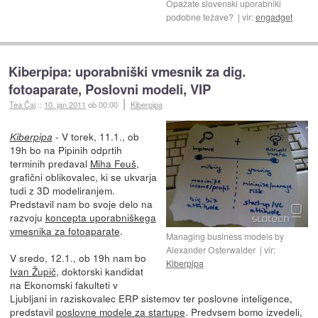
Opažate slovenski uporabniki
podobne težave?
vir:
engadget
Kiberpipa: uporabniški vmesnik za dig.
fotoaparate, Poslovni modeli, VIP
Tea Čaj
::
10. jan 2011
ob 00:00
Kiberpipa
- V torek, 11.1., ob
Kiberpipa
19h bo na Pipinih odprtih
terminih predaval
Miha Feuš
,
grafični oblikovalec, ki se ukvarja
tudi z 3D modeliranjem.
Predstavil nam bo svoje delo na
razvoju
koncepta uporabniškega
vmesnika za fotoaparate
.
Managing business models by
Alexander Osterwalder
vir:
V sredo, 12.1., ob 19h nam bo
Kiberpipa
Ivan Župič
, doktorski kandidat
na Ekonomski fakulteti v
Ljubljani in raziskovalec ERP sistemov ter poslovne inteligence,
predstavil
poslovne modele za startupe
. Predvsem bomo izvedeli,