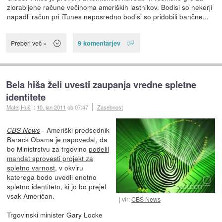
zlorabljene račune večinoma ameriških lastnikov. Bodisi so hekerji
napadli račun pri iTunes neposredno bodisi so pridobili bančne...
9 komentarjev
Preberi več »
Bela hiša želi uvesti zaupanja vredne spletne
identitete
Matej Huš
::
10. jan 2011
ob 07:47
Zasebnost
- Ameriški predsednik
CBS News
Barack Obama
je napovedal
, da
bo Ministrstvu za trgovino
podelil
mandat sprovesti projekt za
spletno varnost
, v okviru
katerega bodo uvedli enotno
spletno identiteto, ki jo bo prejel
vsak Američan.
vir:
CBS News
Trgovinski minister Gary Locke