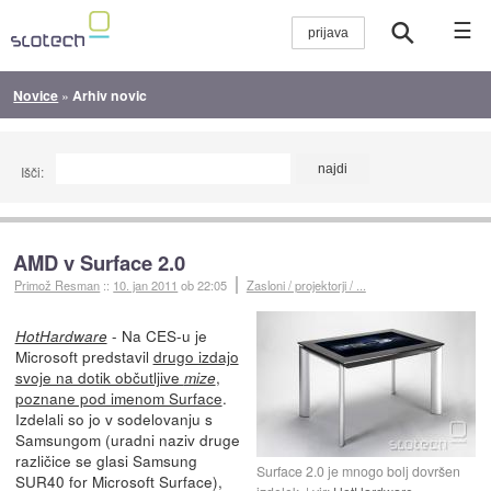
☰
Novice
»
Arhiv novic
Išči:
AMD v Surface 2.0
Primož Resman
::
10. jan 2011
ob 22:05
Zasloni / projektorji / ...
- Na CES-u je
HotHardware
Microsoft predstavil
drugo izdajo
svoje na dotik občutljive
,
mize
poznane pod imenom Surface
.
Izdelali so jo v sodelovanju s
Samsungom (uradni naziv druge
različice se glasi Samsung
Surface 2.0 je mnogo bolj dovršen
SUR40 for Microsoft Surface),