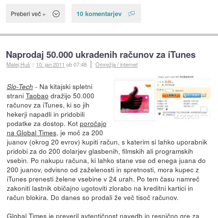
10 komentarjev
Preberi več »
Naprodaj 50.000 ukradenih računov za iTunes
Matej Huš
::
10. jan 2011
ob 07:48
Omrežja / internet
- Na kitajski spletni
Slo-Tech
strani
Taobao
dražijo 50.000
računov za iTunes, ki so jih
hekerji napadli in pridobili
podatke za dostop. Kot
poročajo
na Global Times
, je moč za 200
juanov (okrog 20 evrov) kupiti račun, s katerim si lahko uporabnik
pridobi za do 200 dolarjev glasbenih, filmskih ali programskih
vsebin. Po nakupu računa, ki lahko stane vse od enega juana do
200 juanov, odvisno od zaželenosti in spretnosti, mora kupec z
iTunes prenesti želene vsebine v 24 urah. Po tem času namreč
zakoniti lastnik običajno ugotoviti zlorabo na kreditni kartici in
račun blokira. Do danes so prodali že več tisoč računov.
Global Times je preveril avtentičnost navedb in resnično gre za