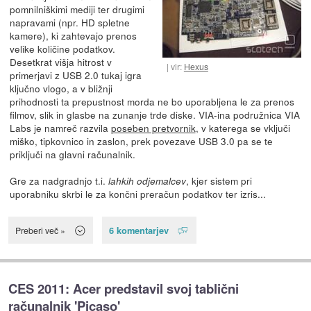
pomnilniškimi mediji ter drugimi
napravami (npr. HD spletne
kamere), ki zahtevajo prenos
velike količine podatkov.
Desetkrat višja hitrost v
vir:
Hexus
primerjavi z USB 2.0 tukaj igra
ključno vlogo, a v bližnji
prihodnosti ta prepustnost morda ne bo uporabljena le za prenos
filmov, slik in glasbe na zunanje trde diske. VIA-ina podružnica VIA
Labs je namreč razvila
poseben pretvornik
, v katerega se vključi
miško, tipkovnico in zaslon, prek povezave USB 3.0 pa se te
priključi na glavni računalnik.
Gre za nadgradnjo t.i.
, kjer sistem pri
lahkih odjemalcev
uporabniku skrbi le za končni preračun podatkov ter izris...
6 komentarjev
Preberi več »
CES 2011: Acer predstavil svoj tablični
računalnik 'Picaso'