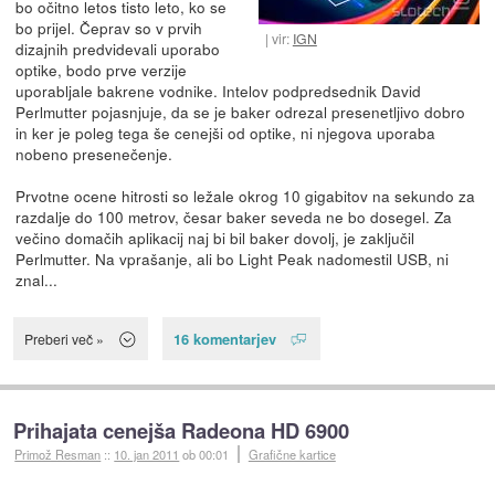
bo očitno letos tisto leto, ko se
bo prijel. Čeprav so v prvih
vir:
IGN
dizajnih predvidevali uporabo
optike, bodo prve verzije
uporabljale bakrene vodnike. Intelov podpredsednik David
Perlmutter pojasnjuje, da se je baker odrezal presenetljivo dobro
in ker je poleg tega še cenejši od optike, ni njegova uporaba
nobeno presenečenje.
Prvotne ocene hitrosti so ležale okrog 10 gigabitov na sekundo za
razdalje do 100 metrov, česar baker seveda ne bo dosegel. Za
večino domačih aplikacij naj bi bil baker dovolj, je zaključil
Perlmutter. Na vprašanje, ali bo Light Peak nadomestil USB, ni
znal...
16 komentarjev
Preberi več »
Prihajata cenejša Radeona HD 6900
Primož Resman
::
10. jan 2011
ob 00:01
Grafične kartice