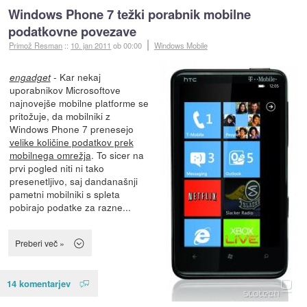
Windows Phone 7 težki porabnik mobilne
podatkovne povezave
Primož Resman
::
10. jan 2011
ob 00:00
Windows Mobile
- Kar nekaj
engadget
uporabnikov Microsoftove
najnovejše mobilne platforme se
pritožuje, da mobilniki z
Windows Phone 7 prenesejo
velike količine podatkov prek
mobilnega omrežja
. To sicer na
prvi pogled niti ni tako
presenetljivo, saj dandanašnji
pametni mobilniki s spleta
pobirajo podatke za razne...
Preberi več »
14 komentarjev