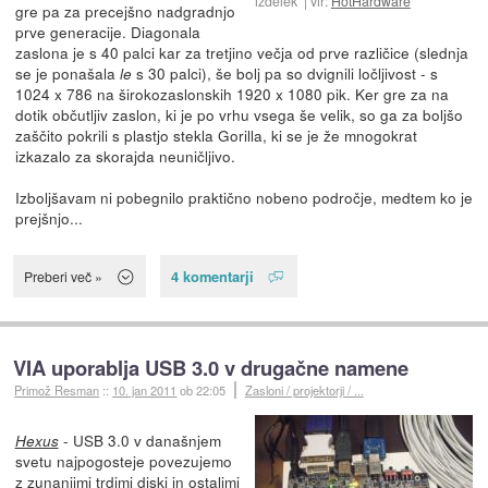
izdelek
vir:
HotHardware
gre pa za precejšno nadgradnjo
prve generacije. Diagonala
zaslona je s 40 palci kar za tretjino večja od prve različice (slednja
se je ponašala
s 30 palci), še bolj pa so dvignili ločljivost - s
le
1024 x 786 na širokozaslonskih 1920 x 1080 pik. Ker gre za na
dotik občutljiv zaslon, ki je po vrhu vsega še velik, so ga za boljšo
zaščito pokrili s plastjo stekla Gorilla, ki se je že mnogokrat
izkazalo za skorajda neuničljivo.
Izboljšavam ni pobegnilo praktično nobeno področje, medtem ko je
prejšnjo...
4 komentarji
Preberi več »
VIA uporablja USB 3.0 v drugačne namene
Primož Resman
::
10. jan 2011
ob 22:05
Zasloni / projektorji / ...
- USB 3.0 v današnjem
Hexus
svetu najpogosteje povezujemo
z zunanjimi trdimi diski in ostalimi