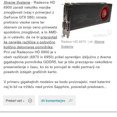
- Radeona HD
Xtreme Systems
6900 zaradi nekoliko manjše
zmogljivosti (vsaj v primerjavi z
GeForce GTX 580) nimata
pretirano visoke cene ter
obenem za svojo ceno prineseta
spodobno zmogljivost, a to AMD-
ja ni ustavilo, da ne bi
pripravljali
Radeon HD 6970
vir:
Xtreme
še cenejše različice s polovično
Systems
količino delovnega pomnilnika
.
Prvi val Radeonov HD 6900 je v
obeh različicah (6970 in 6950) prišel opremljen izključno z dvema
gigabajtoma pomnilnika GDDR5, kar je bilo pravzaprav nekolikšno
presenečenje v času, ko so to ponujali le redki partnerji na
posebnih izdajah grafičnih kartic.
V primeru gigabajtnih modelov se bodo proizvajalci, med katerimi
naj bi bil na tržišču med prvimi Sapphire, posvečali predvsem...
44 komentarjev
Preberi več »