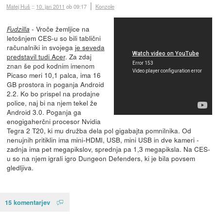
Matej Huš
::
10. jan 2011
ob 09:17
Konzole
- Vroče žemljice na
Fudzilla
letošnjem CES-u so bili tablični
računalniki in svojega
je seveda
predstavil tudi Acer
. Za zdaj
znan še pod kodnim imenom
Picaso meri 10,1 palca, ima 16
GB prostora in poganja Android
2.2. Ko bo prispel na prodajne
police, naj bi na njem tekel že
Android 3.0. Poganja ga
enogigaherčni procesor Nvidia
Tegra 2 T20, ki mu družba dela pol gigabajta pomnilnika. Od
nenujnih pritiklin ima mini-HDMI, USB, mini USB in dve kameri -
zadnja ima pet megapikslov, sprednja pa 1,3 megapiksla. Na CES-
u so na njem igrali igro Dungeon Defenders, ki je bila povsem
gledljiva.
15 komentarjev