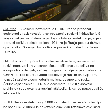
- S koncem novembra je CERN uradno prenehal
Slo-Tech
sodelovati z raziskovalci, ki so povezani z ruskimi inštitucijami. S
tem se zaključuje tri desetletja dolgo obdobje sodelovanja, ki je v
trenutni obliki potekalo od leta 1991, ko je Rusija postala država
opazovalka. Sprememba politike je posledica ruske invazije na
Ukrajino.
Odločitev sicer ni prizadela veliko raziskovalcev, saj so številni
ruski znanstveniki v vmesnem času našli nove zaposlitve na
evropskih inštitucijah, kar jim omogoča nadaljevanje sodelovanja.
CERN namreč ni prepovedal sodelovanje ruskim državljanom,
temveč raziskovalcem, katerih matična ustanova je ruska.
Štiriindvajset članic CERN-a je decembra 2023 izglasovalo
prekinitev sodelovanja z ruskimi inštitucijami, kar so napovedali že
leto pred tem.
V CERN-u sicer dela okrog 3000 zaposlenih, še petkrat toliko ljudi
pa sodeluje. Z Rusijo je povezanih okoli 350 raziskovalcev, med