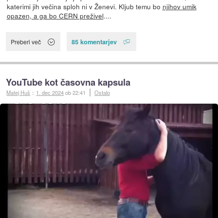
katerimi jih večina sploh ni v Ženevi. Kljub temu bo
njihov umik
opazen, a ga bo CERN preživel
....
85 komentarjev
Preberi več
YouTube kot časovna kapsula
Matej Huš
::
1. dec 2024
ob 22:41
Ostalo