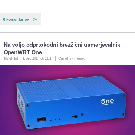
6 komentarjev
Na voljo odprtokodni brezžični usmerjevalnik
OpenWRT One
Matej Huš
::
1. dec 2024
ob 22:21
Omrežja / internet