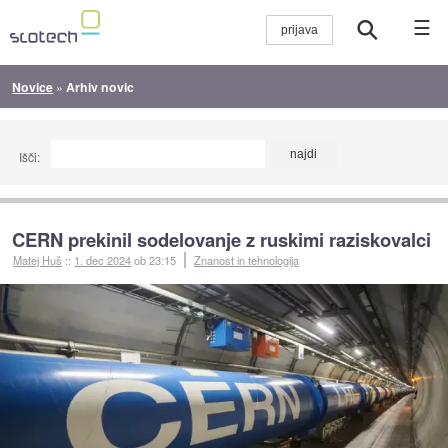
☰
Novice
»
Arhiv novic
Išči:
CERN prekinil sodelovanje z ruskimi raziskovalci
Matej Huš
::
1. dec 2024
ob 23:15
Znanost in tehnologija