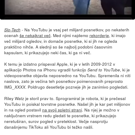
- Na YouTubu je vsaj pet milijard posnetkov, po nekaterih
Slo-Tech
ocenah
še nekajkrat več
. Med njimi najdemo
rekorderje
, ki imajo
več milijard ogledov, in domače posnetke, ki si jih ne ogleda
praktično nihče. A slednji so še najbolj podobni časovnim
kapsulam, ki prikazujejo neki čas, ki ga ni več.
K temu je izdatno prispeval Apple, ki je v letih 2009-2012 v
aplikacijo Photos na iPhonu vgradil funkcijo
, ki je
Send to YouTube
videoposnetke objavila neposredno na YouTubu. Spremenila ni niti
naslova, zato je večina teh posnetkov poimenovanih preprosto
IMG_
. Poldrugo desetletje pozneje jih je zanimivo pogledati.
XXXX
Riley Watz je storil prav to. Sprogramiral je robota, ki je prečesal
YouTubu in poiskal tovrstne posnetke. Našel jih je kar pet milijonov
in na ogled postavil
na svoji spletni strani
. Na njej je možno v
naključnem vrstnem redu gledati te posnetke, ki prikazujejo
neretuširan, surov pogled v preteklost. Večje nasprotju
današnjemu TikToku ali YouTubu bi težko našli.