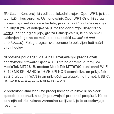
- Konzorcij, ki vodi odprtokodni projekt OpenWRT,
je izdal
Slo-Tech
tudi fizični kos opreme
. Usmerjevalnik OpenWRT One, ki so ga
glasno napovedali v začetku leta, je sedaj za 89 dolarjev možno
tudi kupiti (
za 68 dolarjev pa je možno dobiti zgolj integrirano
vezje
). Kot ga oglašujejo, gre za usmerjevalnik, ki ne bo nikoli
zaklenjen in ga ne bo možno onesposobiti (
unlocked and
). Poleg programske opreme
je objavljen tudi načrt
unbrickable
strojni delov
.
Ni potrebe poudarjati, da je na usmerjevalniki prednaložen
odprtokodni firmware OpenWRT. Strojna oprema je torej SoC
MediaTek MT7981B, modem MediaTek MT7976C dual-band Wi-Fi
6, 128MB SPI NAND in 16MB SPI NOR pomnilnika, en priključek
za 2,5-gigabitni WAN in en priključek za gigabitni ethernet, USB-C,
USB-2.0 tipa A in reža NVMe PCIe 2.0.
V preteklosti smo videli že precej usmerjevalnikov, ki so sicer
spodobno delovali, a so jih proizvajalci prenehali podpirati. Ko so
se v njih odkrile kakšne varnostne ranljivosti, je to predstavljajo
resen...