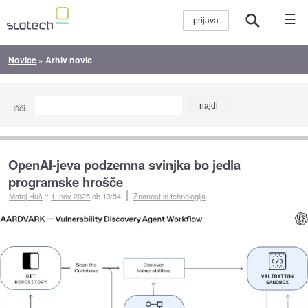
☰
Novice
»
Arhiv novic
Išči:
OpenAI-jeva podzemna svinjka bo jedla
programske hrošče
Matej Huš
::
1. nov 2025
ob 13:54
Znanost in tehnologija