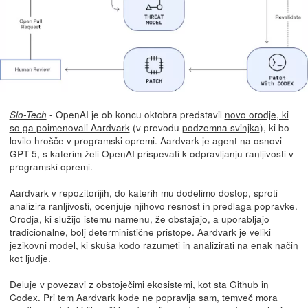
- OpenAI je ob koncu oktobra predstavil
novo orodje, ki
Slo-Tech
so ga poimenovali Aardvark
(v prevodu
podzemna svinjka
), ki bo
lovilo hrošče v programski opremi. Aardvark je agent na osnovi
GPT-5, s katerim želi OpenAI prispevati k odpravljanju ranljivosti v
programski opremi.
Aardvark v repozitorijih, do katerih mu dodelimo dostop, sproti
analizira ranljivosti, ocenjuje njihovo resnost in predlaga popravke.
Orodja, ki služijo istemu namenu, že obstajajo, a uporabljajo
tradicionalne, bolj deterministične pristope. Aardvark je veliki
jezikovni model, ki skuša kodo razumeti in analizirati na enak način
kot ljudje.
Deluje v povezavi z obstoječimi ekosistemi, kot sta Github in
Codex. Pri tem Aardvark kode ne popravlja sam, temveč mora