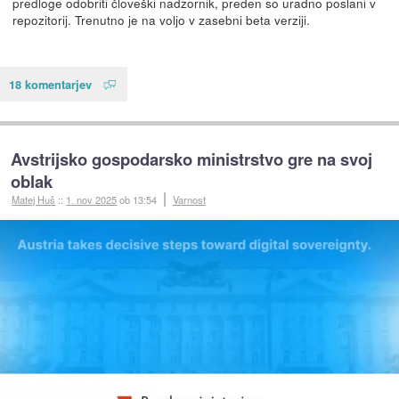
predloge odobriti človeški nadzornik, preden so uradno poslani v
repozitorij. Trenutno je na voljo v zasebni beta verziji.
18 komentarjev
Avstrijsko gospodarsko ministrstvo gre na svoj
oblak
Matej Huš
::
1. nov 2025
ob 13:54
Varnost