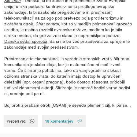
- Danska, ki do konca leta predseduje Svetu Evropske
Slo-Tech
unije, umika podporo kontroverznemu predlogo evropske
zakonodaje, ki bi uzakonila pregledovanje in prestrezanj
telekomunikacij na zalogo pod pretvezo boja proti terorizmu in
zlorabam otrok.
, kot so v medijih poimenovali grozečo
Chat control
uredbo, je močno razdelil evropske države, medtem ko je bila
stroka enotna, da gre za zelo slabo in nepremišljeno potezo.
Danska sedaj sporoča
, da si ne bo več prizadevala za sprejem te
zakonodaje med svojim predsedstvom.
Prestrezanje telekomunikacij in vgradnja stranskih vrat v šifrirano
komunikacijo je slaba ideja, ker je matematično ni moč izvesti
varno. Če šifriranje pohabimo, tako da vanj vgradimo šibkost
oziroma stranska vrata, do katerih imajo dostop le upravičeni
deležniki (npr. organi pregona), bodo dostop sčasoma pridobili
tudi vsi zlonamerni akterji. Šifriranje je namreč bodisi varno bodisi
ni, srednje poti pa ni.
Boj proti zlorabam otrok (CSAM) je seveda plemenit cilj, ki pa se...
18 komentarjev
Preberi več