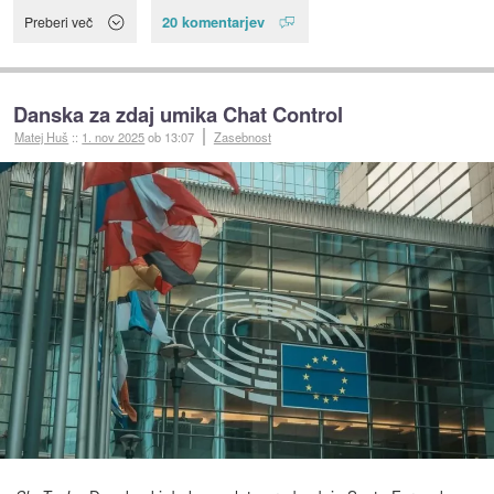
20 komentarjev
Preberi več
Danska za zdaj umika Chat Control
Matej Huš
::
1. nov 2025
ob 13:07
Zasebnost