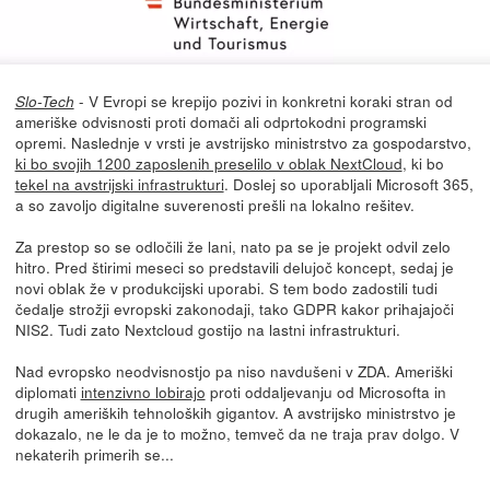
- V Evropi se krepijo pozivi in konkretni koraki stran od
Slo-Tech
ameriške odvisnosti proti domači ali odprtokodni programski
opremi. Naslednje v vrsti je avstrijsko ministrstvo za gospodarstvo,
ki bo svojih 1200 zaposlenih preselilo v oblak NextCloud
, ki bo
tekel na avstrijski infrastrukturi
. Doslej so uporabljali Microsoft 365,
a so zavoljo digitalne suverenosti prešli na lokalno rešitev.
Za prestop so se odločili že lani, nato pa se je projekt odvil zelo
hitro. Pred štirimi meseci so predstavili delujoč koncept, sedaj je
novi oblak že v produkcijski uporabi. S tem bodo zadostili tudi
čedalje strožji evropski zakonodaji, tako GDPR kakor prihajajoči
NIS2. Tudi zato Nextcloud gostijo na lastni infrastrukturi.
Nad evropsko neodvisnostjo pa niso navdušeni v ZDA. Ameriški
diplomati
intenzivno lobirajo
proti oddaljevanju od Microsofta in
drugih ameriških tehnoloških gigantov. A avstrijsko ministrstvo je
dokazalo, ne le da je to možno, temveč da ne traja prav dolgo. V
nekaterih primerih se...