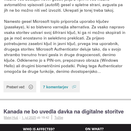
avtomatično vpisovati (
) gesel v spletne strani, avgusta pa
autofill
jih ne bo možno niti več izvoziti. Ukrepati je torej treba takoj.
Namesto gesel Microsoft toplo priporoča uporabo ključev
(
), ki so bistveno varnejša alternativa. Za vsako napravo
passkeys
vsaka storitev ustvari svoj šifrirani ključ, ki ga ni možno skopirati in
ga je moč enostavno in selektivno preklicati. Za prijavo
potrebujemo zasebni ključ in javni ključ, prvega ima uporabnik,
drugega storitev. Microsoft Authenticator deluje tako, da v svojo
shrambo trenutno hrani gesla in druge dragocenosti, denimo
ključe. Odklenemo jo s PIN-om, prepoznavo obraza (Windows
Hello) ali drugimi biometričnimi podatki. Poleg tega Authenticator
omogoča še druge funkcije, denimo dvostopenjsko...
7 komentarjev
Preberi več
Kanada ne bo uvedla davka na digitalne storitve
Matej Huš
::
1. jul 2025
ob 19:42
Tožbe