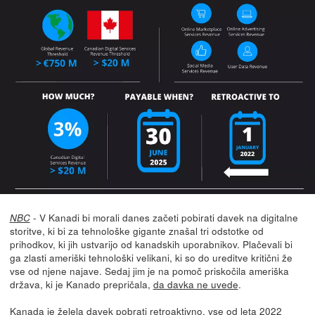
- V Kanadi bi morali danes začeti pobirati davek na digitalne
NBC
storitve, ki bi za tehnološke gigante znašal tri odstotke od
prihodkov, ki jih ustvarijo od kanadskih uporabnikov. Plačevali bi
ga zlasti ameriški tehnološki velikani, ki so do ureditve kritični že
vse od njene najave. Sedaj jim je na pomoč priskočila ameriška
država, ki je Kanado prepričala,
da davka ne uvede
.
Kanada je želela davek pobrati retroaktivno, vse od leta 2022