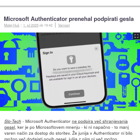
Microsoft Authenticator prenehal podpirati gesla
Matej Huš
::
1. jul 2025
ob 19:42
Varnost
- Microsoft Authenticator
ne podpira več shranjevanja
Slo-Tech
gesel
, ker je po Microsoftovem mnenju - ki ni napačno - to manj
varen način za dostop do storitev. Že junija v Authenticator ni bilo
možno več dodajati novih gesel, julija z njim ni več možno