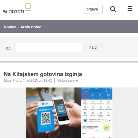
☰
Novice
»
Arhiv novic
Išči:
Na Kitajskem gotovina izginja
Matej Huš
::
1. jul 2025
ob 19:42
Ostale najave