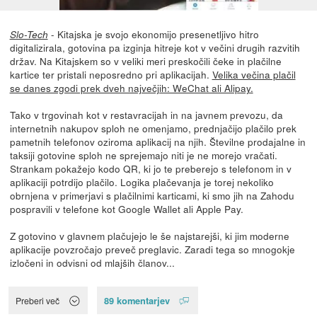
- Kitajska je svojo ekonomijo presenetljivo hitro
Slo-Tech
digitalizirala, gotovina pa izginja hitreje kot v večini drugih razvitih
držav. Na Kitajskem so v veliki meri preskočili čeke in plačilne
kartice ter pristali neposredno pri aplikacijah.
Velika večina plačil
se danes zgodi prek dveh največjih: WeChat ali Alipay.
Tako v trgovinah kot v restavracijah in na javnem prevozu, da
internetnih nakupov sploh ne omenjamo, prednjačijo plačilo prek
pametnih telefonov oziroma aplikacij na njih. Številne prodajalne in
taksiji gotovine sploh ne sprejemajo niti je ne morejo vračati.
Strankam pokažejo kodo QR, ki jo te preberejo s telefonom in v
aplikaciji potrdijo plačilo. Logika plačevanja je torej nekoliko
obrnjena v primerjavi s plačilnimi karticami, ki smo jih na Zahodu
pospravili v telefone kot Google Wallet ali Apple Pay.
Z gotovino v glavnem plačujejo le še najstarejši, ki jim moderne
aplikacije povzročajo preveč preglavic. Zaradi tega so mnogokje
izločeni in odvisni od mlajših članov...
89 komentarjev
Preberi več