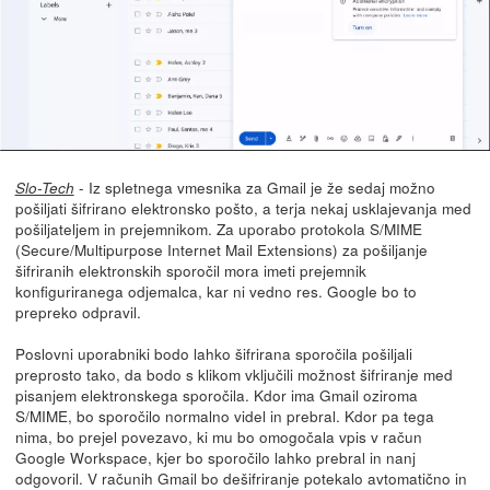
- Iz spletnega vmesnika za Gmail je že sedaj možno
Slo-Tech
pošiljati šifrirano elektronsko pošto, a terja nekaj usklajevanja med
pošiljateljem in prejemnikom. Za uporabo protokola S/MIME
(Secure/Multipurpose Internet Mail Extensions) za pošiljanje
šifriranih elektronskih sporočil mora imeti prejemnik
konfiguriranega odjemalca, kar ni vedno res. Google bo to
prepreko odpravil.
Poslovni uporabniki bodo lahko šifrirana sporočila pošiljali
preprosto tako, da bodo s klikom vključili možnost šifriranje med
pisanjem elektronskega sporočila. Kdor ima Gmail oziroma
S/MIME, bo sporočilo normalno videl in prebral. Kdor pa tega
nima, bo prejel povezavo, ki mu bo omogočala vpis v račun
Google Workspace, kjer bo sporočilo lahko prebral in nanj
odgovoril. V računih Gmail bo dešifriranje potekalo avtomatično in