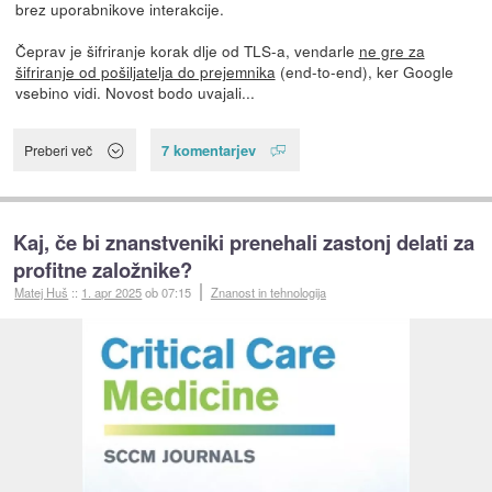
brez uporabnikove interakcije.
Čeprav je šifriranje korak dlje od TLS-a, vendarle
ne gre za
šifriranje od pošiljatelja do prejemnika
(end-to-end), ker Google
vsebino vidi. Novost bodo uvajali...
7 komentarjev
Preberi več
Kaj, če bi znanstveniki prenehali zastonj delati za
profitne založnike?
Matej Huš
::
1. apr 2025
ob 07:15
Znanost in tehnologija