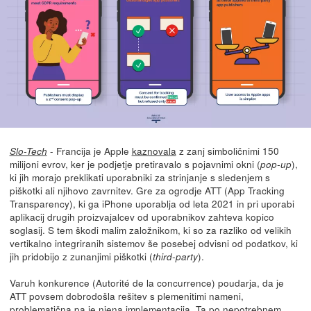
- Francija je Apple
kaznovala
z zanj simboličnimi 150
Slo-Tech
milijoni evrov, ker je podjetje pretiravalo s pojavnimi okni (
),
pop-up
ki jih morajo preklikati uporabniki za strinjanje s sledenjem s
piškotki ali njihovo zavrnitev. Gre za ogrodje ATT (App Tracking
Transparency), ki ga iPhone uporablja od leta 2021 in pri uporabi
aplikacij drugih proizvajalcev od uporabnikov zahteva kopico
soglasij. S tem škodi malim založnikom, ki so za razliko od velikih
vertikalno integriranih sistemov še posebej odvisni od podatkov, ki
jih pridobijo z zunanjimi piškotki (
).
third-party
Varuh konkurence (Autorité de la concurrence) poudarja, da je
ATT povsem dobrodošla rešitev s plemenitimi nameni,
problematična pa je njena implementacija. Ta po nepotrebnem