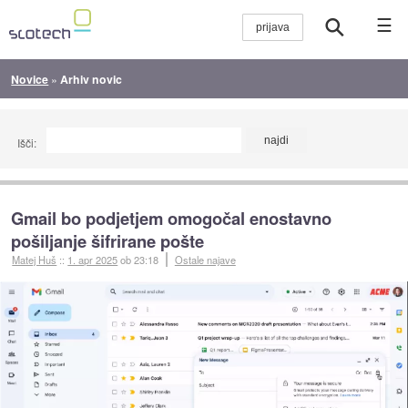
☰
Novice
»
Arhiv novic
Išči:
Gmail bo podjetjem omogočal enostavno
pošiljanje šifrirane pošte
Matej Huš
::
1. apr 2025
ob 23:18
Ostale najave