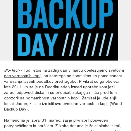
-
Tudi letos na zadnji dan v marcu obeležujemo svetovni
Slo-Tech
dan varnostnih kopij,
na katerega se spomnimo na pomembnost
varovanja lastnih podatkov pred izgubo. Prvikrat so ga obeležili
leta 2011, ko se je na Redditu eden izmed uporabnikom jezil
zaradi odpovedi diska in se pridušal, zakaj ga nihče pred tem
opozoril na pomembnost varnostnih kopij. Zamisel je udejanjil
Ismail Jadun, ki si je izmislil svetovni dan varnostnih kopij (World
Backup Day).
Namenoma je izbral 31. marec, saj je prvi april posvečen
potegavščinam in norčijam. Z izbiro datuma je želel simbolizirati,