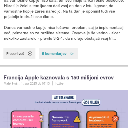
da varnostne kopije niso šala, temveč imajo lahko resne posledice.
Hkrati je želel s tem ljudem dati vsaj en dan v letu izgovor, da
varnostne kopije zares naredijo. Na ta dan je opomnil tudi vse
prijatelje in družinske člane.
Danes varnostne kopije niso težaven problem, saj je implementacij
več, primerne so za različne sisteme. Osnova je še vedno - sicer
nekoliko zastarelo - pravilo 3-2-1, da morajo obstajati vsaj tri...
5 komentarjev
Preberi več
Francija Apple kaznovala s 150 milijoni evrov
Matej Huš
::
1. apr 2025
ob 07:13
Tožbe