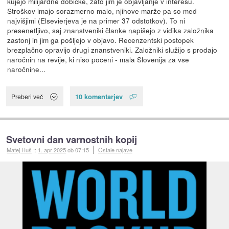
kujejo milijardne dobičke, zato jim je objavljanje v interesu.
Stroškov imajo sorazmerno malo, njihove marže pa so med
najvišjimi (Elsevierjeva je na primer 37 odstotkov). To ni
presenetljivo, saj znanstveniki članke napišejo z vidika založnika
zastonj in jim ga pošljejo v objavo. Recenzentski postopek
brezplačno opravijo drugi znanstveniki. Založniki služijo s prodajo
naročnin na revije, ki niso poceni - mala Slovenija za vse
naročnine...
10 komentarjev
Preberi več
Svetovni dan varnostnih kopij
Matej Huš
::
1. apr 2025
ob 07:15
Ostale najave