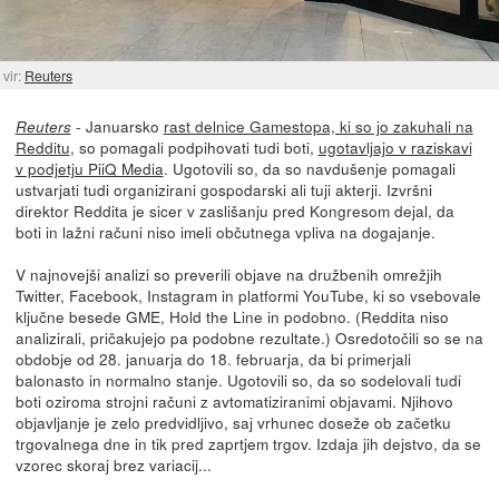
vir:
Reuters
- Januarsko
rast delnice Gamestopa, ki so jo zakuhali na
Reuters
Redditu
, so pomagali podpihovati tudi boti,
ugotavljajo v raziskavi
v podjetju PiiQ Media
. Ugotovili so, da so navdušenje pomagali
ustvarjati tudi organizirani gospodarski ali tuji akterji. Izvršni
direktor Reddita je sicer v zaslišanju pred Kongresom dejal, da
boti in lažni računi niso imeli občutnega vpliva na dogajanje.
V najnovejši analizi so preverili objave na družbenih omrežjih
Twitter, Facebook, Instagram in platformi YouTube, ki so vsebovale
ključne besede GME, Hold the Line in podobno. (Reddita niso
analizirali, pričakujejo pa podobne rezultate.) Osredotočili so se na
obdobje od 28. januarja do 18. februarja, da bi primerjali
balonasto in normalno stanje. Ugotovili so, da so sodelovali tudi
boti oziroma strojni računi z avtomatiziranimi objavami. Njihovo
objavljanje je zelo predvidljivo, saj vrhunec doseže ob začetku
trgovalnega dne in tik pred zaprtjem trgov. Izdaja jih dejstvo, da se
vzorec skoraj brez variacij...