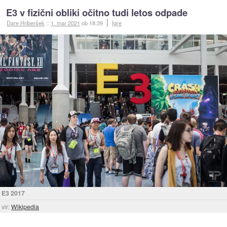
E3 v fizični obliki očitno tudi letos odpade
Dare Hriberšek
::
1. mar 2021
ob 18:39
Igre
E3 2017
vir:
Wikipedia