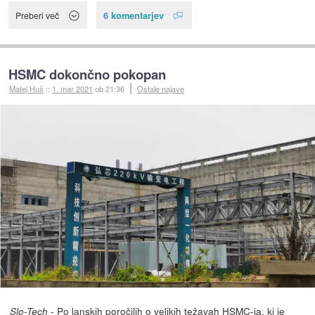
6 komentarjev
Preberi več
HSMC dokončno pokopan
Matej Huš
::
1. mar 2021
ob 21:36
Ostale najave
-
Po lanskih poročilih o velikih težavah HSMC-ja
, ki je
Slo-Tech