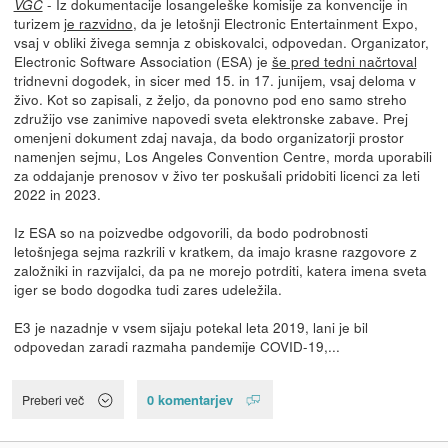
- Iz dokumentacije losangeleške komisije za konvencije in
VGC
turizem
je razvidno
, da je letošnji Electronic Entertainment Expo,
vsaj v obliki živega semnja z obiskovalci, odpovedan. Organizator,
Electronic Software Association (ESA) je
še pred tedni načrtoval
tridnevni dogodek, in sicer med 15. in 17. junijem, vsaj deloma v
živo. Kot so zapisali, z željo, da ponovno pod eno samo streho
združijo vse zanimive napovedi sveta elektronske zabave. Prej
omenjeni dokument zdaj navaja, da bodo organizatorji prostor
namenjen sejmu, Los Angeles Convention Centre, morda uporabili
za oddajanje prenosov v živo ter poskušali pridobiti licenci za leti
2022 in 2023.
Iz ESA so na poizvedbe odgovorili, da bodo podrobnosti
letošnjega sejma razkrili v kratkem, da imajo krasne razgovore z
založniki in razvijalci, da pa ne morejo potrditi, katera imena sveta
iger se bodo dogodka tudi zares udeležila.
E3 je nazadnje v vsem sijaju potekal leta 2019, lani je bil
odpovedan zaradi razmaha pandemije COVID-19,...
0 komentarjev
Preberi več