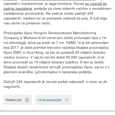
zabredel v insolventnost, je saga končana. Danes
so nagnali še
zadnje zaposlene
, podjetje pa nima nobenih načrtov o morebitnem
nadaljevanju proizvodnje. Na cesti je ostalo zadnjih 240
zaposlenih, medtem ko so preostale odslovili že prej. A tudi tega
niso storili na primeren način.
Proizvajalec čipov Hongxin Semiconductor Manufacturing
Company iz Wuhana bi bil moral lani začeti proizvajati čipe v 14-
nm tehnologiji, letos pa preiti na 7 nm. HSMC, ki je bil ustanovljen
leta 2017, je želel prehiteti trenutno največja kitajska proizvajalca
čipov SMIC in Hua Hong, za kar so postavili 20 milijard dolarjev
vredno tovarno. V njej bi moralo delati 50.000 zaposlenih, ki bi
letno proizvedli za 10 milijard dolarjev izdelkov. S tem je želela
Kitajska doseči neodvisnost od tujih proizvajalcev čipov, saj so ti v
glavnem ameriška, južnokorejska in tajvanska podjetja.
Zadnjih 240 zaposlenih je moralo podati odpovedi, in sicer so jih
nagovorili...
14 komentarjev
Preberi več