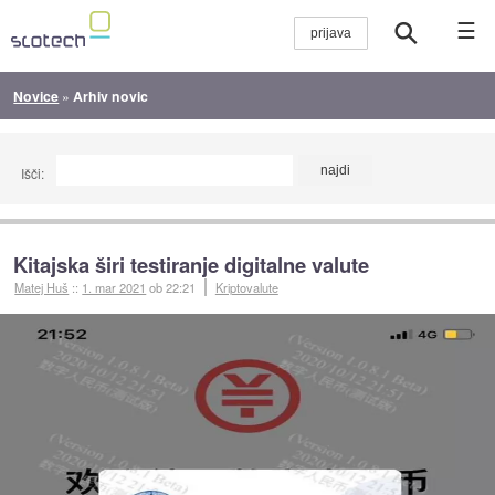
☰
Novice
»
Arhiv novic
Išči:
Kitajska širi testiranje digitalne valute
Matej Huš
::
1. mar 2021
ob 22:21
Kriptovalute