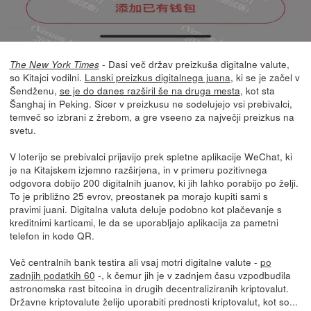
- Dasi več držav preizkuša digitalne valute,
The New York Times
so Kitajci vodilni.
Lanski preizkus digitalnega juana
, ki se je začel v
Šendženu,
se je do danes razširil še na druga mesta
, kot sta
Šanghaj in Peking. Sicer v preizkusu ne sodelujejo vsi prebivalci,
temveč so izbrani z žrebom, a gre vseeno za največji preizkus na
svetu.
V loterijo se prebivalci prijavijo prek spletne aplikacije WeChat, ki
je na Kitajskem izjemno razširjena, in v primeru pozitivnega
odgovora dobijo 200 digitalnih juanov, ki jih lahko porabijo po želji.
To je približno 25 evrov, preostanek pa morajo kupiti sami s
pravimi juani. Digitalna valuta deluje podobno kot plačevanje s
kreditnimi karticami, le da se uporabljajo aplikacija za pametni
telefon in kode QR.
Več centralnih bank testira ali vsaj motri digitalne valute -
po
zadnjih podatkih 60
-, k čemur jih je v zadnjem času vzpodbudila
astronomska rast bitcoina in drugih decentraliziranih kriptovalut.
Državne kriptovalute želijo uporabiti prednosti kriptovalut, kot so...