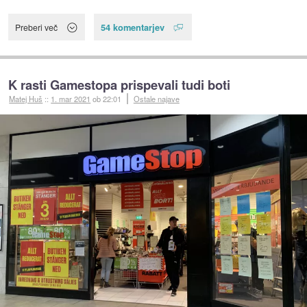
54 komentarjev
Preberi več
K rasti Gamestopa prispevali tudi boti
Matej Huš
::
1. mar 2021
ob 22:01
Ostale najave