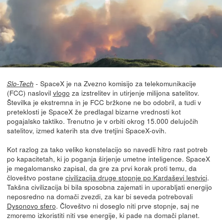
- SpaceX je na Zvezno komisijo za telekomunikacije
Slo-Tech
(FCC) naslovil
vlogo
za izstrelitev in utirjenje milijona satelitov.
Številka je ekstremna in je FCC bržkone ne bo odobril, a tudi v
preteklosti je SpaceX že predlagal bizarne vrednosti kot
pogajalsko taktiko. Trenutno je v orbiti okrog 15.000 delujočih
satelitov, izmed katerih sta dve tretjini SpaceX-ovih.
Kot razlog za tako veliko konstelacijo so navedli hitro rast potreb
po kapacitetah, ki jo poganja širjenje umetne inteligence. SpaceX
je megalomansko zapisal, da gre za prvi korak proti temu, da
človeštvo postane
civilizacija druge stopnje po Kardaševi lestvici
.
Takšna civilizacija bi bila sposobna zajemati in uporabljati energijo
neposredno na domači zvezdi, za kar bi seveda potrebovali
Dysonovo sfero
. Človeštvo ni doseglo niti prve stopnje, saj ne
zmoremo izkoristiti niti vse energije, ki pade na domači planet.