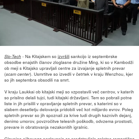
- Na Kitajskem so
izvršili
sankcijo iz septembrske
Slo-Tech
obsodbe enajstih članov zloglasne družine Ming, ki so v Kambodži
ob meji s Kitajsko upravljali centre za izvajanje spletnih prevar
(
). Usmrtitve so izvedli v četrtek v kraju Wenzhou, kjer
scam center
so jih septembra obsodili na smrt.
V kraju Laukkai ob kitajski meji so vzpostavili več centrov, v katerih
so prisilno delali tujci, tudi kitajski državljani. Tem so pobrali potne
liste in jih prisilili v opravljanje spletnih prevar, s katerimi so v
slabem desetletju delovanja pridobili več kot milijardo evrov. Poleg
spletnih prevar so jih spoznali za krive tudi drugih kaznivih dejanj,
denimo umorov, povzročitve telesnih poškodb, odvzema prostosti,
prevare in obratovanja nezakonitih igralnic.
Glavnino njihovega poslovanja so predstavljale spletne romantične