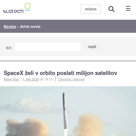
☰
Novice
»
Arhiv novic
Išči:
SpaceX želi v orbito poslati milijon satelitov
Matej Huš
::
1. feb 2026
ob 19:15
Omrežja / internet