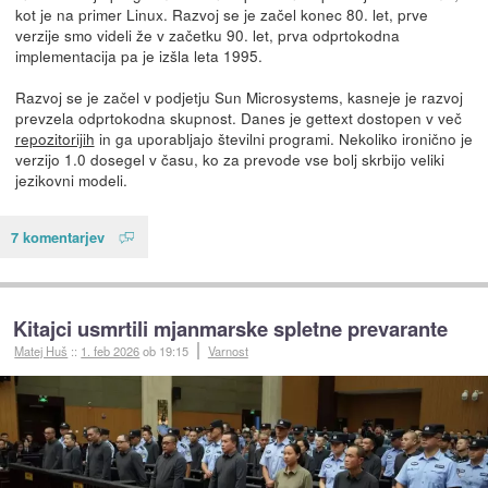
kot je na primer Linux. Razvoj se je začel konec 80. let, prve
verzije smo videli že v začetku 90. let, prva odprtokodna
implementacija pa je izšla leta 1995.
Razvoj se je začel v podjetju Sun Microsystems, kasneje je razvoj
prevzela odprtokodna skupnost. Danes je gettext dostopen v več
repozitorijih
in ga uporabljajo številni programi. Nekoliko ironično je
verzijo 1.0 dosegel v času, ko za prevode vse bolj skrbijo veliki
jezikovni modeli.
7 komentarjev
Kitajci usmrtili mjanmarske spletne prevarante
Matej Huš
::
1. feb 2026
ob 19:15
Varnost