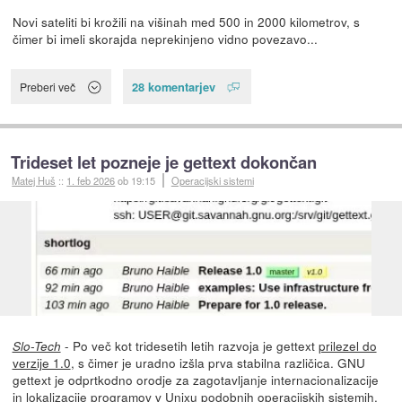
Novi sateliti bi krožili na višinah med 500 in 2000 kilometrov, s
čimer bi imeli skorajda neprekinjeno vidno povezavo...
28 komentarjev
Preberi več
Trideset let pozneje je gettext dokončan
Matej Huš
::
1. feb 2026
ob 19:15
Operacijski sistemi
- Po več kot tridesetih letih razvoja je gettext
prilezel do
Slo-Tech
verzije 1.0
, s čimer je uradno izšla prva stabilna različica. GNU
gettext je odprtkodno orodje za zagotavljanje internacionalizacije
in lokalizacije programov v Unixu podobnih operacijskih sistemih,