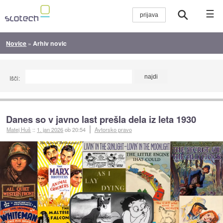
☰
Novice
»
Arhiv novic
Išči:
Danes so v javno last prešla dela iz leta 1930
Matej Huš
::
1. jan 2026
ob 20:54
Avtorsko pravo