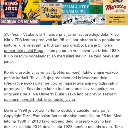
- Vsako leto 1. januarja v javno last preidejo dela, ki so
Slo-Tech
bila v ZDA izdana pred več kot 95 leti, kar obsega kup popularne
kulture, ki je relevantna tudi za našo družbo.
Lani je bil to na
primer originalni Popaj
, letos pa so na vrsti stvaritve iz leta 1930.
Kljub časovni oddaljenosti so med njimi številni še zelo relevantni
junaki.
Ko delo preide v javno last (
), lahko z njim vsakdo
public domain
počne karkoli. To vključuje predelavo del in izvedena dela
(
), kar se tipično najprej udejanji v grozljivkah in
derivative works
pornografiji. Seveda pa lahko tudi brez omejitev razpečujemo
originalna dela. Na Univerzi Duke vsako leto pripravijo
seznam
najpomembnejših del, ki so odslej javna
.
Do leta 1998 je veljalo 75-letno obdobje zaščite
, nato pa je
Copyright Term Extension Act to obdobje podaljšal na 95 let. Med
letoma 1998 in 2018 tako nobeno delo ni prešlo v javno last,
dokler niso leta 2019 dela iz leta 1923 končno postala javna. Tako