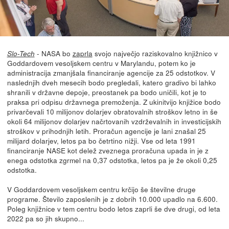
- NASA bo
zaprla
svojo največjo raziskovalno knjižnico v
Slo-Tech
Goddardovem vesoljskem centru v Marylandu, potem ko je
administracija zmanjšala financiranje agencije za 25 odstotkov. V
naslednjih dveh mesecih bodo pregledali, katero gradivo bi lahko
shranili v državne depoje, preostanek pa bodo uničili, kot je to
praksa pri odpisu državnega premoženja. Z ukinitvijo knjižice bodo
privarčevali 10 milijonov dolarjev obratovalnih stroškov letno in še
okoli 64 milijonov dolarjev načrtovanih vzdrževalnih in investicijskih
stroškov v prihodnjih letih. Proračun agencije je lani znašal 25
milijard dolarjev, letos pa bo četrtino nižji. Vse od leta 1991
financiranje NASE kot delež zveznega proračuna upada in je z
enega odstotka zgrmel na 0,37 odstotka, letos pa je že okoli 0,25
odstotka.
V Goddardovem vesoljskem centru krčijo še številne druge
programe. Število zaposlenih je z dobrih 10.000 upadlo na 6.600.
Poleg knjižnice v tem centru bodo letos zaprli še dve drugi, od leta
2022 pa so jih skupno...