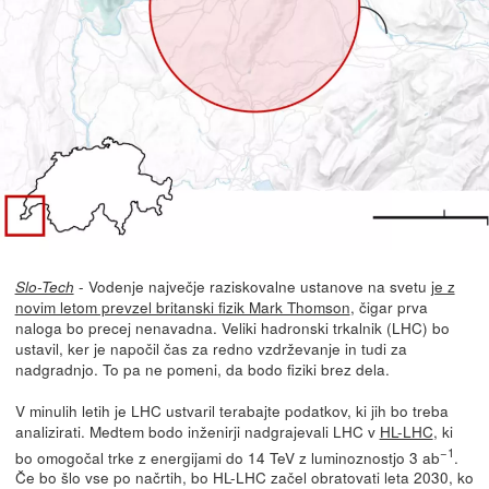
- Vodenje največje raziskovalne ustanove na svetu
je z
Slo-Tech
novim letom prevzel britanski fizik Mark Thomson
, čigar prva
naloga bo precej nenavadna. Veliki hadronski trkalnik (LHC) bo
ustavil, ker je napočil čas za redno vzdrževanje in tudi za
nadgradnjo. To pa ne pomeni, da bodo fiziki brez dela.
V minulih letih je LHC ustvaril terabajte podatkov, ki jih bo treba
analizirati. Medtem bodo inženirji nadgrajevali LHC v
HL-LHC
, ki
−1
bo omogočal trke z energijami do 14 TeV z luminoznostjo 3 ab
.
Če bo šlo vse po načrtih, bo HL-LHC začel obratovati leta 2030, ko