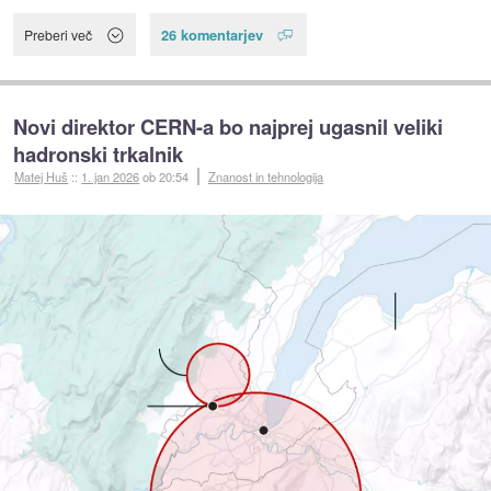
26 komentarjev
Preberi več
Novi direktor CERN-a bo najprej ugasnil veliki
hadronski trkalnik
Matej Huš
::
1. jan 2026
ob 20:54
Znanost in tehnologija