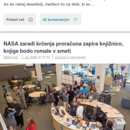
bo še nekaj desetletij, medtem ko za dela, ki so...
43 komentarjev
Preberi več
NASA zaradi krčenja proračuna zapira knjižnico,
knjige bodo romale v smeti
Matej Huš
::
1. jan 2026
ob 20:54
Znanost in tehnologija