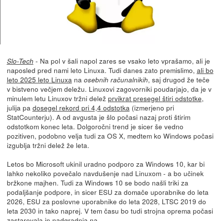
- Na pol v šali napol zares se vsako leto vprašamo, ali je
Slo-Tech
naposled pred nami leto Linuxa. Tudi danes zato premislimo,
ali bo
leto 2025 leto Linuxa
na
, saj drugod že teče
osebnih računalnikih
v bistveno večjem deležu. Linuxovi zagovorniki poudarjajo, da je v
minulem letu Linuxov tržni delež
prvikrat presegel štiri odstotke
,
julija pa
dosegel rekord pri 4,4 odstotka
(izmerjeno pri
StatCounterju). A od avgusta je šlo počasi nazaj proti štirim
odstotkom konec leta. Dolgoročni trend je sicer še vedno
pozitiven, podobno velja tudi za OS X, medtem ko Windows počasi
izgublja tržni delež že leta.
Letos bo Microsoft ukinil uradno podporo za Windows 10, kar bi
lahko nekoliko povečalo navdušenje nad Linuxom - a bo učinek
bržkone majhen. Tudi za Windows 10 se bodo našli triki za
podaljšanje podpore, in sicer ESU za domače uporabnike do leta
2026, ESU za poslovne uporabnike do leta 2028, LTSC 2019 do
leta 2030 in tako naprej. V tem času bo tudi strojna oprema počasi
zastarevala in nadgradnja na...