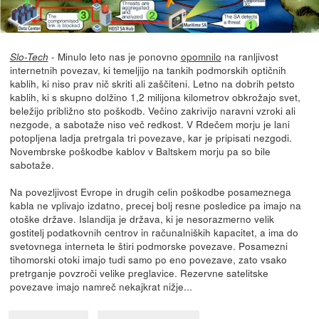
- Minulo leto nas je ponovno
opomnilo
na ranljivost
Slo-Tech
internetnih povezav, ki temeljijo na tankih podmorskih optičnih
kablih, ki niso prav nič skriti ali zaščiteni. Letno na dobrih petsto
kablih, ki s skupno dolžino 1,2 milijona kilometrov obkrožajo svet,
beležijo približno sto poškodb. Večino zakrivijo naravni vzroki ali
nezgode, a sabotaže niso več redkost. V Rdečem morju je lani
potopljena ladja pretrgala tri povezave, kar je pripisati nezgodi.
Novembrske poškodbe kablov v Baltskem morju pa so bile
sabotaže.
Na povezljivost Evrope in drugih celin poškodbe posameznega
kabla ne vplivajo izdatno, precej bolj resne posledice pa imajo na
otoške države. Islandija je država, ki je nesorazmerno velik
gostitelj podatkovnih centrov in računalniških kapacitet, a ima do
svetovnega interneta le štiri podmorske povezave. Posamezni
tihomorski otoki imajo tudi samo po eno povezave, zato vsako
pretrganje povzroči velike preglavice. Rezervne satelitske
povezave imajo namreč nekajkrat nižje...