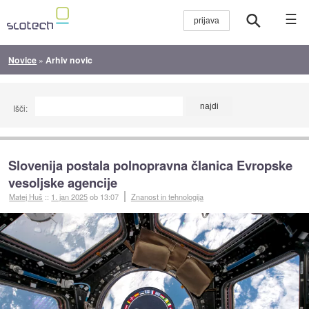
☰
Novice
»
Arhiv novic
Išči:
Slovenija postala polnopravna članica Evropske
vesoljske agencije
Matej Huš
::
1. jan 2025
ob 13:07
Znanost in tehnologija