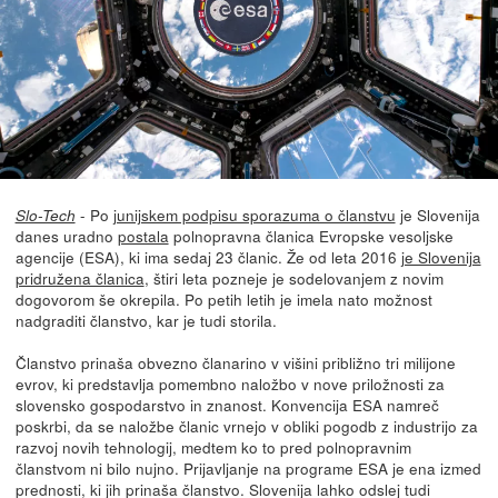
- Po
junijskem podpisu sporazuma o članstvu
je Slovenija
Slo-Tech
danes uradno
postala
polnopravna članica Evropske vesoljske
agencije (ESA), ki ima sedaj 23 članic. Že od leta 2016
je Slovenija
pridružena članica
, štiri leta pozneje je sodelovanjem z novim
dogovorom še okrepila. Po petih letih je imela nato možnost
nadgraditi članstvo, kar je tudi storila.
Članstvo prinaša obvezno članarino v višini približno tri milijone
evrov, ki predstavlja pomembno naložbo v nove priložnosti za
slovensko gospodarstvo in znanost. Konvencija ESA namreč
poskrbi, da se naložbe članic vrnejo v obliki pogodb z industrijo za
razvoj novih tehnologij, medtem ko to pred polnopravnim
članstvom ni bilo nujno. Prijavljanje na programe ESA je ena izmed
prednosti, ki jih prinaša članstvo. Slovenija lahko odslej tudi