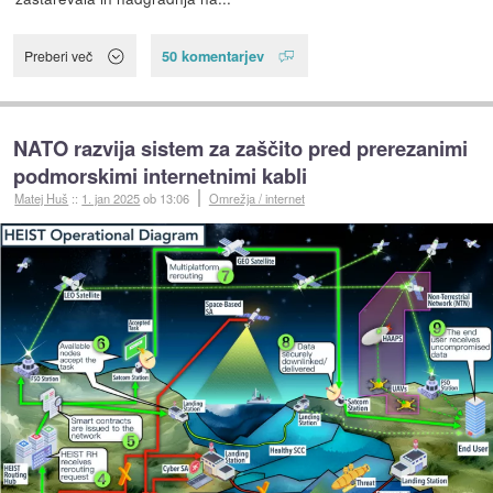
50 komentarjev
Preberi več
NATO razvija sistem za zaščito pred prerezanimi
podmorskimi internetnimi kabli
Matej Huš
::
1. jan 2025
ob 13:06
Omrežja / internet