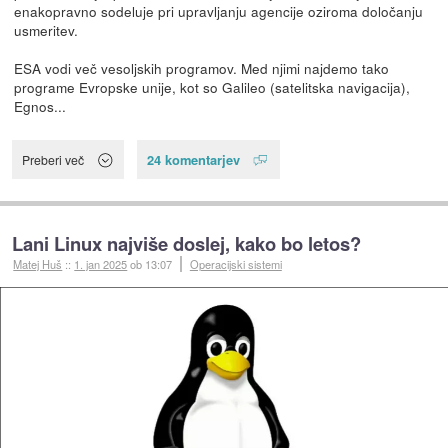
enakopravno sodeluje pri upravljanju agencije oziroma določanju
usmeritev.
ESA vodi več vesoljskih programov. Med njimi najdemo tako
programe Evropske unije, kot so Galileo (satelitska navigacija),
Egnos...
24 komentarjev
Preberi več
Lani Linux najviše doslej, kako bo letos?
Matej Huš
::
1. jan 2025
ob 13:07
Operacijski sistemi