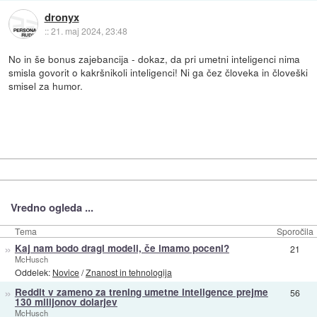
dronyx
::
21. maj 2024, 23:48
No in še bonus zajebancija - dokaz, da pri umetni inteligenci nima
smisla govorit o kakršnikoli inteligenci! Ni ga čez človeka in človeški
smisel za humor.
Vredno ogleda ...
Tema
Sporočila
»
Kaj nam bodo dragi modeli, če imamo poceni?
21
McHusch
Oddelek:
Novice
/
Znanost in tehnologija
»
Reddit v zameno za trening umetne inteligence prejme
56
130 milijonov dolarjev
McHusch