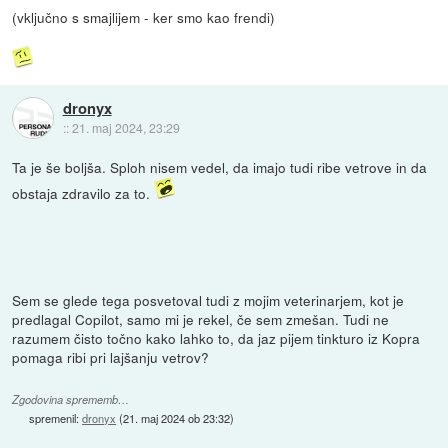
(vključno s smajlijem - ker smo kao frendi)
dronyx
::
21. maj 2024, 23:29
Ta je še boljša. Sploh nisem vedel, da imajo tudi ribe vetrove in da
obstaja zdravilo za to.
Sem se glede tega posvetoval tudi z mojim veterinarjem, kot je
predlagal Copilot, samo mi je rekel, če sem zmešan. Tudi ne
razumem čisto točno kako lahko to, da jaz pijem tinkturo iz Kopra
pomaga ribi pri lajšanju vetrov?
Zgodovina sprememb…
spremenil:
dronyx
(
21. maj 2024 ob 23:32
)