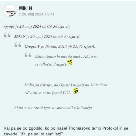
Miki N
::
20. maj 2024, 09:41
njyngs
je
20. maj 2024 ob 09:38
izjavil
:
Miki N
je
20. maj 2024 ob 09:37
izjavil
:
Gregor P
je
19. maj 2024 ob 23:45
izjavil
:
Edino šanso bi morda imel z AE, a so
se odločili drugače
Haha, ja čakajte, da OpenAI nagazi na Slotechove
AE arhive, se bo fental LOL.
Al pa se bo zarad jype-ta spremenil v kolesarja
Kaj pa se bo zgodilo, ko bo našel Thomasovo temo Protokol in se
zavedel "šit, pa saj to sem jaz!"