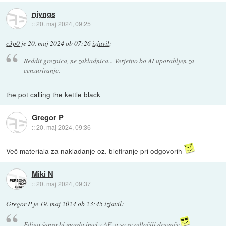
njyngs
::
20. maj 2024, 09:25
c3p0
je
20. maj 2024 ob 07:26
izjavil
:
Reddit greznica, ne zakladnica... Verjetno bo AI uporabljen za
cenzuriranje.
the pot calling the kettle black
Gregor P
::
20. maj 2024, 09:36
Več materiala za nakladanje oz. blefiranje pri odgovorih
Miki N
::
20. maj 2024, 09:37
Gregor P
je
19. maj 2024 ob 23:45
izjavil
:
Edino šanso bi morda imel z AE, a so se odločili drugače