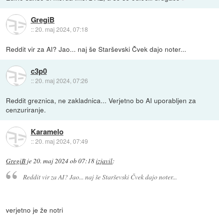
GregiB
::
20. maj 2024, 07:18
Reddit vir za AI? Jao... naj še Starševski Čvek dajo noter...
c3p0
::
20. maj 2024, 07:26
Reddit greznica, ne zakladnica... Verjetno bo AI uporabljen za
cenzuriranje.
Karamelo
::
20. maj 2024, 07:49
GregiB
je
20. maj 2024 ob 07:18
izjavil
:
Reddit vir za AI? Jao... naj še Starševski Čvek dajo noter...
verjetno je že notri