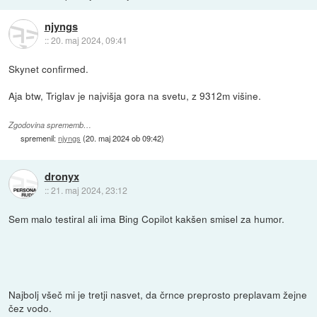
njyngs
::
20. maj 2024, 09:41
Skynet confirmed.
Aja btw, Triglav je najvišja gora na svetu, z 9312m višine.
Zgodovina sprememb…
spremenil:
njyngs
(
20. maj 2024 ob 09:42
)
dronyx
::
21. maj 2024, 23:12
Sem malo testiral ali ima Bing Copilot kakšen smisel za humor.
Najbolj všeč mi je tretji nasvet, da črnce preprosto preplavam žejne
čez vodo.