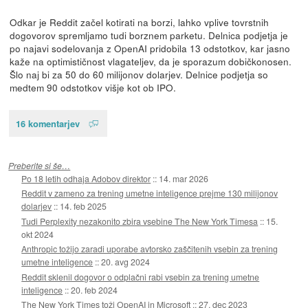
Odkar je Reddit začel kotirati na borzi, lahko vplive tovrstnih
dogovorov spremljamo tudi borznem parketu. Delnica podjetja je
po najavi sodelovanja z OpenAI pridobila 13 odstotkov, kar jasno
kaže na optimističnost vlagateljev, da je sporazum dobičkonosen.
Šlo naj bi za 50 do 60 milijonov dolarjev. Delnice podjetja so
medtem 90 odstotkov višje kot ob IPO.
16 komentarjev
Preberite si še…
Po 18 letih odhaja Adobov direktor
::
14. mar 2026
Reddit v zameno za trening umetne inteligence prejme 130 milijonov
dolarjev
::
14. feb 2025
Tudi Perplexity nezakonito zbira vsebine The New York Timesa
::
15.
okt 2024
Anthropic tožijo zaradi uporabe avtorsko zaščitenih vsebin za trening
umetne inteligence
::
20. avg 2024
Reddit sklenil dogovor o odplačni rabi vsebin za trening umetne
inteligence
::
20. feb 2024
The New York Times toži OpenAI in Microsoft
::
27. dec 2023