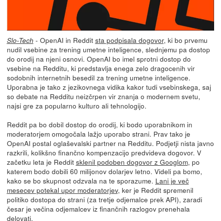
- OpenAI in Reddit
sta podpisala dogovor
, ki bo prvemu
Slo-Tech
nudil vsebine za trening umetne inteligence, slednjemu pa dostop
do orodij na njeni osnovi. OpenAI bo imel sprotni dostop do
vsebine na Redditu, ki predstavlja enega zelo dragocenih vir
sodobnih internetnih besedil za trening umetne inteligence.
Uporabna je tako z jezikovnega vidika kakor tudi vsebinskega, saj
so debate na Redditu neizčrpen vir znanja o modernem svetu,
najsi gre za popularno kulturo ali tehnologijo.
Reddit pa bo dobil dostop do orodij, ki bodo uporabnikom in
moderatorjem omogočala lažjo uporabo strani. Prav tako je
OpenAI postal oglaševalski partner na Redditu. Podjetji nista javno
razkrili, kolikšno finančno kompenzacijo predvideva dogovor. V
začetku leta je Reddit
sklenil podoben dogovor z Googlom
, po
katerem bodo dobili 60 milijonov dolarjev letno. Videli pa bomo,
kako se bo skupnost odzvala na te sporazume.
Lani je več
mesecev potekal upor moderatorjev
, ker je Reddit spremenil
politiko dostopa do strani (za tretje odjemalce prek API), zaradi
česar je večina odjemalcev iz finančnih razlogov prenehala
delovati.