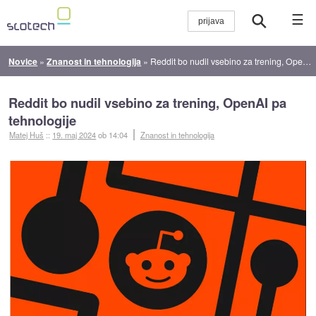
☰
Novice
»
Znanost in tehnologija
»
Reddit bo nudil vsebino za trening, OpenAI pa tehnologije
Reddit bo nudil vsebino za trening, OpenAI pa
tehnologije
Matej Huš
::
19. maj 2024
ob 14:04
Znanost in tehnologija