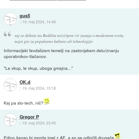
gus5
::
19. maj 2024, 14:46
saj so debate na Redditu neizčrpen vir znanja o modernem svetu,
najsi gre za popularno kulturo ali tehnologijo
Informacijski fevdalizem temelji na zastonjskem delu/znanju
uporabnikov-tlačanov.
"Le vkup, le vkup, uboga gmajna..."
OK.d
::
19. maj 2024, 15:18
Kaj pa slo-tech, nič?
Gregor P
::
19. maj 2024, 23:45
Edino šanso bi morda imel z AE, a so se odločili drugače