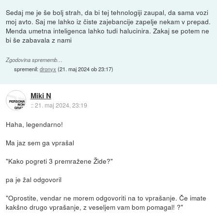
Sedaj me je še bolj strah, da bi tej tehnologiji zaupal, da sama vozi
moj avto. Saj me lahko iz čiste zajebancije zapelje nekam v prepad.
Menda umetna inteligenca lahko tudi halucinira. Zakaj se potem ne
bi še zabavala z nami
Zgodovina sprememb…
spremenil:
dronyx
(
21. maj 2024 ob 23:17
)
Miki N
::
21. maj 2024, 23:19
Haha, legendarno!
Ma jaz sem ga vprašal
"Kako pogreti 3 premražene Žide?"
pa je žal odgovoril
"Oprostite, vendar ne morem odgovoriti na to vprašanje. Če imate
kakšno drugo vprašanje, z veseljem vam bom pomagal! ?"