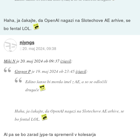
Haha, ja čakajte, da OpenAI nagazi na Slotechove AE arhive, se
bo fental LOL.
njyngs
::
20. maj 2024, 09:38
Miki N
je
20. maj 2024 ob 09:37
izjavil
:
Gregor P
je
19. maj 2024 ob 23:45
izjavil
:
Edino šanso bi morda imel z AE, a so se odločili
drugače
Haha, ja čakajte, da OpenAI nagazi na Slotechove AE arhive, se
bo fental LOL.
Al pa se bo zarad jype-ta spremenil v kolesarja