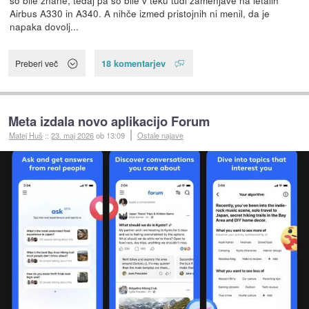
so bile znane, tedaj pa so bile v teku tudi zamenjave na letalih
Airbus A330 in A340. A nihče izmed pristojnih ni menil, da je
napaka dovolj...
18 komentarjev
Preberi več
Meta izdala novo aplikacijo Forum
Matej Huš
::
23. maj 2026
ob 13:09
Ostale najave