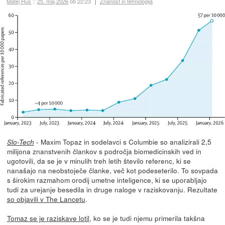
Matej Huš
::
25. maj 2026
ob 22:23
Znanost in tehnologija
- Maxim Topaz in sodelavci s Columbie so analizirali 2,5
Slo-Tech
milijona znanstvenih člankov s področja biomedicinskih ved in
ugotovili, da se je v minulih treh letih število referenc, ki se
nanašajo na neobstoječe članke, več kot podeseterilo. To sovpada
s širokim razmahom orodij umetne inteligence, ki se uporabljajo
tudi za urejanje besedila in druge naloge v raziskovanju. Rezultate
so objavili v The Lancetu
.
Tomaz se je raziskave lotil
, ko se je tudi njemu primerila takšna