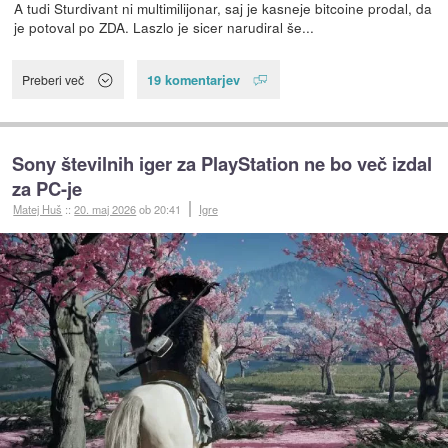
A tudi Sturdivant ni multimilijonar, saj je kasneje bitcoine prodal, da
je potoval po ZDA. Laszlo je sicer narudiral še...
19 komentarjev
Preberi več
Sony številnih iger za PlayStation ne bo več izdal
za PC-je
Matej Huš
::
20. maj 2026
ob 20:41
Igre