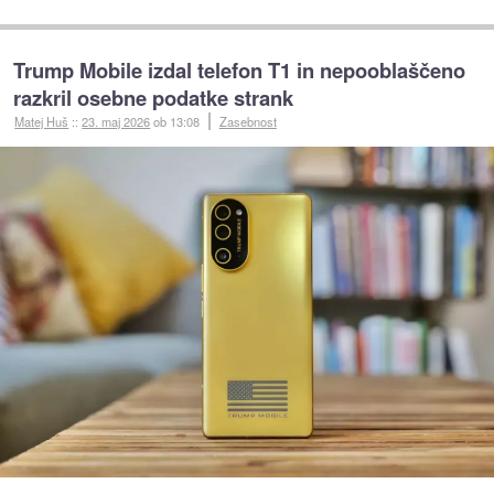
Trump Mobile izdal telefon T1 in nepooblaščeno
razkril osebne podatke strank
Matej Huš
::
23. maj 2026
ob 13:08
Zasebnost