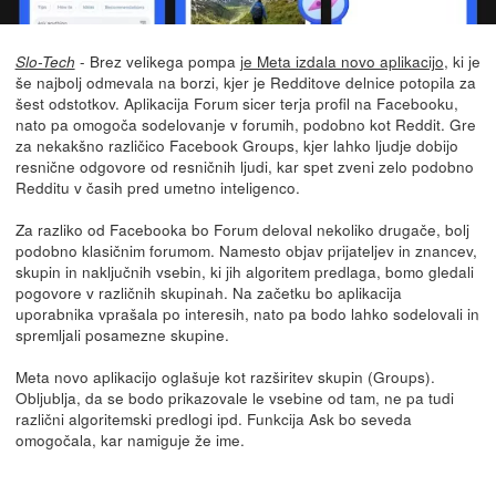
- Brez velikega pompa
je Meta izdala novo aplikacijo
, ki je
Slo-Tech
še najbolj odmevala na borzi, kjer je Redditove delnice potopila za
šest odstotkov. Aplikacija Forum sicer terja profil na Facebooku,
nato pa omogoča sodelovanje v forumih, podobno kot Reddit. Gre
za nekakšno različico Facebook Groups, kjer lahko ljudje dobijo
resnične odgovore od resničnih ljudi, kar spet zveni zelo podobno
Redditu v časih pred umetno inteligenco.
Za razliko od Facebooka bo Forum deloval nekoliko drugače, bolj
podobno klasičnim forumom. Namesto objav prijateljev in znancev,
skupin in naključnih vsebin, ki jih algoritem predlaga, bomo gledali
pogovore v različnih skupinah. Na začetku bo aplikacija
uporabnika vprašala po interesih, nato pa bodo lahko sodelovali in
spremljali posamezne skupine.
Meta novo aplikacijo oglašuje kot razširitev skupin (Groups).
Obljublja, da se bodo prikazovale le vsebine od tam, ne pa tudi
različni algoritemski predlogi ipd. Funkcija Ask bo seveda
omogočala, kar namiguje že ime.