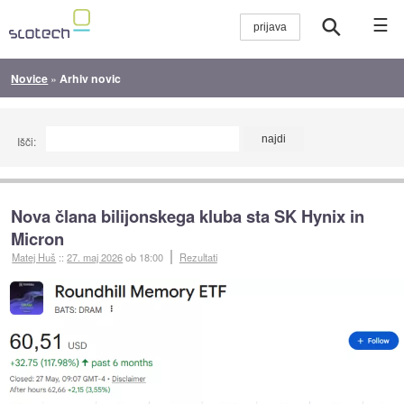
☰
Novice
»
Arhiv novic
Išči:
Nova člana bilijonskega kluba sta SK Hynix in
Micron
Matej Huš
::
27. maj 2026
ob 18:00
Rezultati