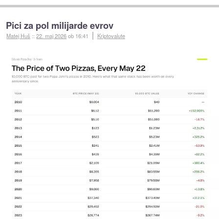
Pici za pol milijarde evrov
Matej Huš
::
22. maj 2026
ob 16:41
Kriptovalute