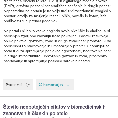
digitalnega modela reliefa (DMR) in digitalnega modela površja
(DMP), ortofoto posnetki ter analitično senčenje in drugih podatki.
Neposredno na portalu je na voljo tudi tridimenzionalni vpogled v
prostor, orodja za merjenje razdalj, višin, površin in kotov, izris
profilov ter tudi prenos podatkov.
Na portalu si lahko vsako pogleda svoje bivališče in okolico, a ni
namenjen zgolj občudovanju naše pokrajine. Podatki razkrivajo
obliko površja, gozdove, vode in druge značilnosti prostora, ki so
pomembni za načrtovanje in umeščanje v prostor. Uporabljali se
bodo tudi za spremljanje poplavne ogroženosti, načrtovanje cest
in druge infrastrukture, upravljanje gozdov in voda, prostorsko
načrtovanje in spremljanje posledic naravnih nesreč.
...
30 komentarjev
Preberi več
Število neobstoječih citatov v biomedicinskih
znanstvenih člankih poletelo