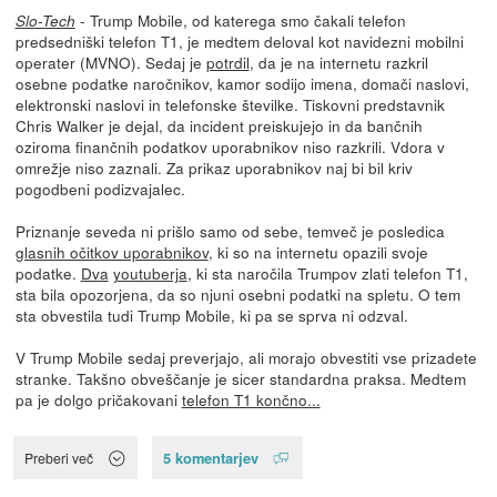
- Trump Mobile, od katerega smo čakali telefon
Slo-Tech
predsedniški telefon T1, je medtem deloval kot navidezni mobilni
operater (MVNO). Sedaj je
potrdil
, da je na internetu razkril
osebne podatke naročnikov, kamor sodijo imena, domači naslovi,
elektronski naslovi in telefonske številke. Tiskovni predstavnik
Chris Walker je dejal, da incident preiskujejo in da bančnih
oziroma finančnih podatkov uporabnikov niso razkrili. Vdora v
omrežje niso zaznali. Za prikaz uporabnikov naj bi bil kriv
pogodbeni podizvajalec.
Priznanje seveda ni prišlo samo od sebe, temveč je posledica
glasnih očitkov uporabnikov
, ki so na internetu opazili svoje
podatke.
Dva
youtuberja
, ki sta naročila Trumpov zlati telefon T1,
sta bila opozorjena, da so njuni osebni podatki na spletu. O tem
sta obvestila tudi Trump Mobile, ki pa se sprva ni odzval.
V Trump Mobile sedaj preverjajo, ali morajo obvestiti vse prizadete
stranke. Takšno obveščanje je sicer standardna praksa. Medtem
pa je dolgo pričakovani
telefon T1 končno...
5 komentarjev
Preberi več