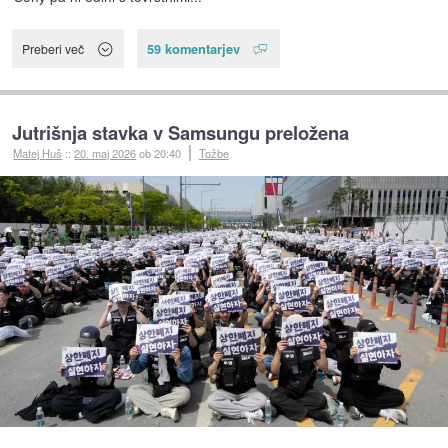
59 komentarjev
Preberi več
Jutrišnja stavka v Samsungu preložena
Matej Huš
::
20. maj 2026
ob 20:40
Tožbe