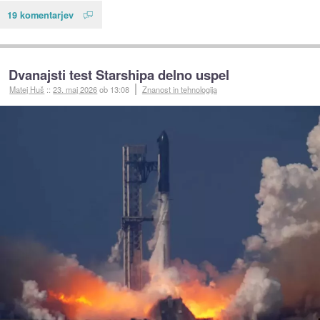
19 komentarjev
Dvanajsti test Starshipa delno uspel
Matej Huš
::
23. maj 2026
ob 13:08
Znanost in tehnologija