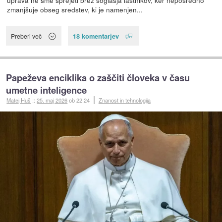
uprava ne sme sprejeti brez soglasja lastnikov, ker neposredno
zmanjšuje obseg sredstev, ki je namenjen...
18 komentarjev
Preberi več
Papeževa enciklika o zaščiti človeka v času
umetne inteligence
Matej Huš
::
25. maj 2026
ob 22:24
Znanost in tehnologija