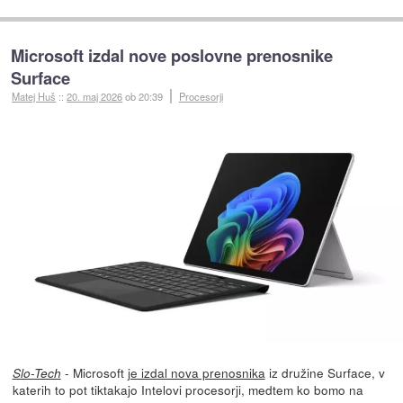
Microsoft izdal nove poslovne prenosnike
Surface
Matej Huš
::
20. maj 2026
ob 20:39
Procesorji
- Microsoft
je izdal nova prenosnika
iz družine Surface, v
Slo-Tech
katerih to pot tiktakajo Intelovi procesorji, medtem ko bomo na