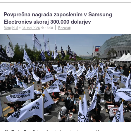
Povprečna nagrada zaposlenim v Samsung
Electronics skoraj 300.000 dolarjev
Matej Huš
::
23. maj 2026
ob 13:08
Rezultati