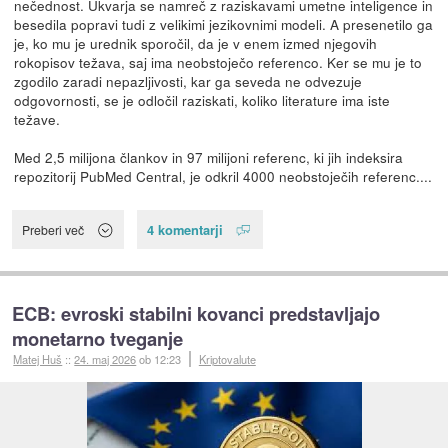
nečednost. Ukvarja se namreč z raziskavami umetne inteligence in
besedila popravi tudi z velikimi jezikovnimi modeli. A presenetilo ga
je, ko mu je urednik sporočil, da je v enem izmed njegovih
rokopisov težava, saj ima neobstoječo referenco. Ker se mu je to
zgodilo zaradi nepazljivosti, kar ga seveda ne odvezuje
odgovornosti, se je odločil raziskati, koliko literature ima iste
težave.
Med 2,5 milijona člankov in 97 milijoni referenc, ki jih indeksira
repozitorij PubMed Central, je odkril 4000 neobstoječih referenc....
4 komentarji
Preberi več
ECB: evroski stabilni kovanci predstavljajo
monetarno tveganje
Matej Huš
::
24. maj 2026
ob 12:23
Kriptovalute