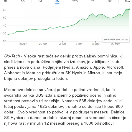
- Visoka rast tečajev delnic proizvajalcev pomnilnika, ki
Slo-Tech
sledi izjemnim podražitvam njihovih izdelkov, je v bilijonski klub
prinesla nova člana. Podjetjem Nvidia, Amazon, Apple, Microsoft,
Alphabet in Meta se pridružujeta SK Hynix in Micron, ki sta mejo
bilijona dolarjev presegla ta teden.
Micronove delnice so včeraj pridobile petino vrednosti, ko je
švicarska banka UBS izdala izjemno pozitivno oceno in ciljno
vrednost postavila trikrat višje. Namesto 535 dolarjev sedaj ciljni
tečaj postavlja na 1625 dolarjev; trenutno so delnice tik pod 900
dolarji. Svojo vrednost so podvojile v poldrugem mesecu. Delnice
SK Hynixa so danes pridobile skoraj desetino vrednosti, s čimer je
njihova rast v minulih 12 mesecih presegla 1000 odstotkov!