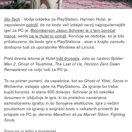
- Vodja oddelka za PlayStation, Hermen Hulst, je
Slo-Tech
zaposlenim
potrdil
, da ne bodo več izdajali verzij najpopularnejših
iger za PC-je.
Bloombergov Jason Schreier je o tem poročal
marca
, sedaj
pa je Hulst to potrdil
. Končuje se obdobje, ko je bilo
pričakovano, da bodo igre s PlayStationa - sicer s krajšo zamudo -
dostopne tudi za uporabnike Windows ali Linuxa.
Pred dvema letoma je Hulst
trdil drugače
, zato so naslovi
Spider-
,
,
,
Man 2
Ghost of Tsushima
The Last of Us
Horizon Zero Dawn
na voljo tudi za PC-je.
Remastered
To na primer pomeni, da uspešnice, kot so
,
in
Ghost of Yōtei
Saros
, ostajajo ujete na PlayStationu. Za igranje bo treba
Wolverine
kupiti konzolo, ki stane 600 dolarjev. Schreier je bil nekoliko
dvoumen in izključuje le igre, ki so pretežno namenjene
samostojnemu igralcu in so Sonyjeve ekskluzive. Igre z večjim
poudarkom na igranju s soigralci bodo v nekaterih primerih še
prispele na PC-je, denimo
ali pa
Marathon
Marvel Tōkon: Fighting
.
Souls
Sony pa ni edini s tovrstnimi...