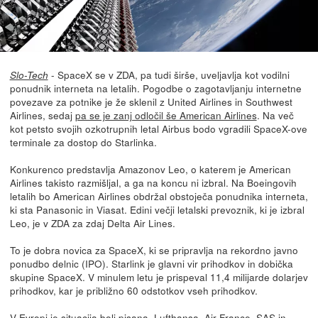
- SpaceX se v ZDA, pa tudi širše, uveljavlja kot vodilni
Slo-Tech
ponudnik interneta na letalih. Pogodbe o zagotavljanju internetne
povezave za potnike je že sklenil z United Airlines in Southwest
Airlines, sedaj
pa se je zanj odločil še American Airlines
. Na več
kot petsto svojih ozkotrupnih letal Airbus bodo vgradili SpaceX-ove
terminale za dostop do Starlinka.
Konkurenco predstavlja Amazonov Leo, o katerem je American
Airlines takisto razmišljal, a ga na koncu ni izbral. Na Boeingovih
letalih bo American Airlines obdržal obstoječa ponudnika interneta,
ki sta Panasonic in Viasat. Edini večji letalski prevoznik, ki je izbral
Leo, je v ZDA za zdaj Delta Air Lines.
To je dobra novica za SpaceX, ki se pripravlja na rekordno javno
ponudbo delnic (IPO). Starlink je glavni vir prihodkov in dobička
skupine SpaceX. V minulem letu je prispeval 11,4 milijarde dolarjev
prihodkov, kar je približno 60 odstotkov vseh prihodkov.
V Evropi je situacija bolj pisana. Lufthansa, Air France, SAS in