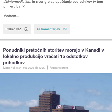
, in sicer gre za opuščanje posrednikov (v tem
disintermediation
primeru bank).
Medtem...
47 komentarjev
Preberi več
Ponudniki pretočnih storitev morajo v Kanadi v
lokalno produkcijo vračati 15 odstotkov
prihodkov
Matej Huš
::
24. maj 2026
ob 12:22
Avtorsko pravo