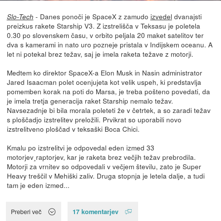
- Danes ponoči je SpaceX z zamudo
izvedel
dvanajsti
Slo-Tech
preizkus rakete Starship V3. Z izstrelišča v Teksasu je poletela
0.30 po slovenskem času, v orbito peljala 20 maket satelitov ter
dva s kamerami in nato uro pozneje pristala v Indijskem oceanu. A
let ni potekal brez težav, saj je imela raketa težave z motorji.
Medtem ko direktor SpaceX-a Elon Musk in Nasin administrator
Jared Isaacman polet ocenjujeta kot velik uspeh, ki predstavlja
pomemben korak na poti do Marsa, je treba pošteno povedati, da
je imela tretja generacija raket Starship nemalo težav.
Navsezadnje bi bila morala poleteti že v četrtek, a so zaradi težav
s ploščadjo izstrelitev preložili. Prvikrat so uporabili novo
izstrelitveno ploščad v teksaški Boca Chici.
Kmalu po izstrelitvi je odpovedal eden izmed 33
motorjev¸raptorjev, kar je raketa brez večjih težav prebrodila.
Motorji za vrnitev so odpovedali v večjem številu, zato je Super
Heavy treščil v Mehiški zaliv. Druga stopnja je letela dalje, a tudi
tam je eden izmed...
17 komentarjev
Preberi več