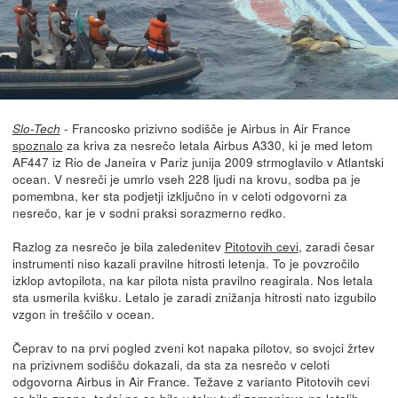
- Francosko prizivno sodišče je Airbus in Air France
Slo-Tech
spoznalo
za kriva za nesrečo letala Airbus A330, ki je med letom
AF447 iz Rio de Janeira v Pariz junija 2009 strmoglavilo v Atlantski
ocean. V nesreči je umrlo vseh 228 ljudi na krovu, sodba pa je
pomembna, ker sta podjetji izključno in v celoti odgovorni za
nesrečo, kar je v sodni praksi sorazmerno redko.
Razlog za nesrečo je bila zaledenitev
Pitotovih cevi
, zaradi česar
instrumenti niso kazali pravilne hitrosti letenja. To je povzročilo
izklop avtopilota, na kar pilota nista pravilno reagirala. Nos letala
sta usmerila kvišku. Letalo je zaradi znižanja hitrosti nato izgubilo
vzgon in treščilo v ocean.
Čeprav to na prvi pogled zveni kot napaka pilotov, so svojci žrtev
na prizivnem sodišču dokazali, da sta za nesrečo v celoti
odgovorna Airbus in Air France. Težave z varianto Pitotovih cevi