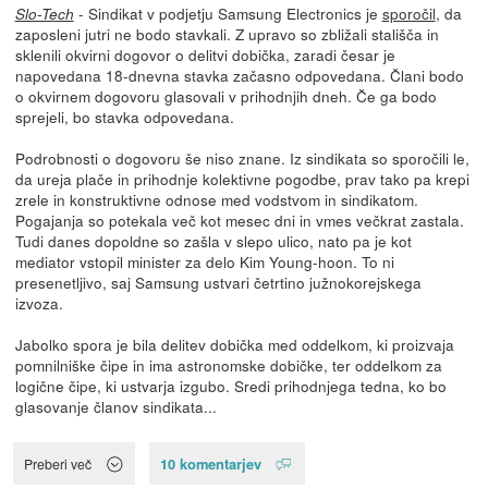
- Sindikat v podjetju Samsung Electronics je
sporočil
, da
Slo-Tech
zaposleni jutri ne bodo stavkali. Z upravo so zbližali stališča in
sklenili okvirni dogovor o delitvi dobička, zaradi česar je
napovedana 18-dnevna stavka začasno odpovedana. Člani bodo
o okvirnem dogovoru glasovali v prihodnjih dneh. Če ga bodo
sprejeli, bo stavka odpovedana.
Podrobnosti o dogovoru še niso znane. Iz sindikata so sporočili le,
da ureja plače in prihodnje kolektivne pogodbe, prav tako pa krepi
zrele in konstruktivne odnose med vodstvom in sindikatom.
Pogajanja so potekala več kot mesec dni in vmes večkrat zastala.
Tudi danes dopoldne so zašla v slepo ulico, nato pa je kot
mediator vstopil minister za delo Kim Young-hoon. To ni
presenetljivo, saj Samsung ustvari četrtino južnokorejskega
izvoza.
Jabolko spora je bila delitev dobička med oddelkom, ki proizvaja
pomnilniške čipe in ima astronomske dobičke, ter oddelkom za
logične čipe, ki ustvarja izgubo. Sredi prihodnjega tedna, ko bo
glasovanje članov sindikata...
10 komentarjev
Preberi več