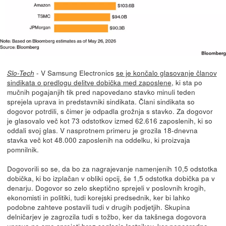
- V Samsung Electronics
se je končalo glasovanje članov
Slo-Tech
sindikata o predlogu delitve dobička med zaposlene
, ki sta po
mučnih pogajanjih tik pred napovedano stavko minuli teden
sprejela uprava in predstavniki sindikata. Člani sindikata so
dogovor potrdili, s čimer je odpadla grožnja s stavko. Za dogovor
je glasovalo več kot 73 odstotkov izmed 62.616 zaposlenih, ki so
oddali svoj glas. V nasprotnem primeru je grozila 18-dnevna
stavka več kot 48.000 zaposlenih na oddelku, ki proizvaja
pomnilnik.
Dogovorili so se, da bo za nagrajevanje namenjenih 10,5 odstotka
dobička, ki bo izplačan v obliki opcij, še 1,5 odstotka dobička pa v
denarju. Dogovor so zelo skeptično sprejeli v poslovnih krogih,
ekonomisti in politiki, tudi korejski predsednik, ker bi lahko
podobne zahteve postavili tudi v drugih podjetjih. Skupina
delničarjev je zagrozila tudi s tožbo, ker da takšnega dogovora