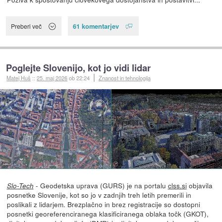
61 komentarjev
Preberi več
Poglejte Slovenijo, kot jo vidi lidar
Matej Huš
::
25. maj 2026
ob 22:24
Znanost in tehnologija
- Geodetska uprava (GURS) je na portalu
clss.si
objavila
Slo-Tech
posnetke Slovenije, kot so jo v zadnjih treh letih premerili in
poslikali z lidarjem. Brezplačno in brez registracije so dostopni
posnetki georeferenciranega klasificiranega oblaka točk (GKOT),