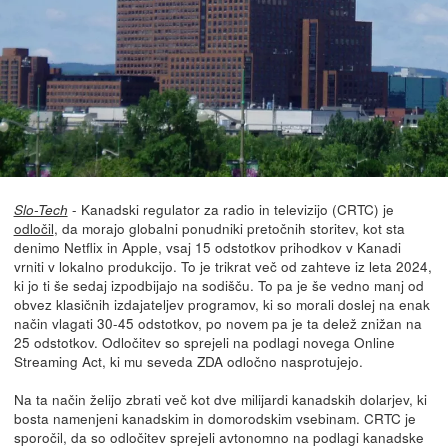
- Kanadski regulator za radio in televizijo (CRTC) je
Slo-Tech
odločil
, da morajo globalni ponudniki pretočnih storitev, kot sta
denimo Netflix in Apple, vsaj 15 odstotkov prihodkov v Kanadi
vrniti v lokalno produkcijo. To je trikrat več od zahteve iz leta 2024,
ki jo ti še sedaj izpodbijajo na sodišču. To pa je še vedno manj od
obvez klasičnih izdajateljev programov, ki so morali doslej na enak
način vlagati 30-45 odstotkov, po novem pa je ta delež znižan na
25 odstotkov. Odločitev so sprejeli na podlagi novega Online
Streaming Act, ki mu seveda ZDA odločno nasprotujejo.
Na ta način želijo zbrati več kot dve milijardi kanadskih dolarjev, ki
bosta namenjeni kanadskim in domorodskim vsebinam. CRTC je
sporočil, da so odločitev sprejeli avtonomno na podlagi kanadske