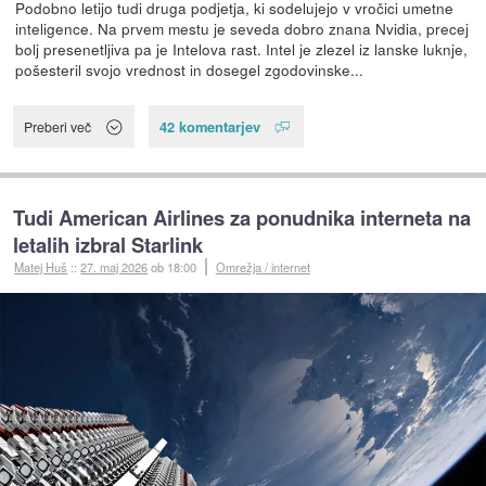
Podobno letijo tudi druga podjetja, ki sodelujejo v vročici umetne
inteligence. Na prvem mestu je seveda dobro znana Nvidia, precej
bolj presenetljiva pa je Intelova rast. Intel je zlezel iz lanske luknje,
pošesteril svojo vrednost in dosegel zgodovinske...
42 komentarjev
Preberi več
Tudi American Airlines za ponudnika interneta na
letalih izbral Starlink
Matej Huš
::
27. maj 2026
ob 18:00
Omrežja / internet