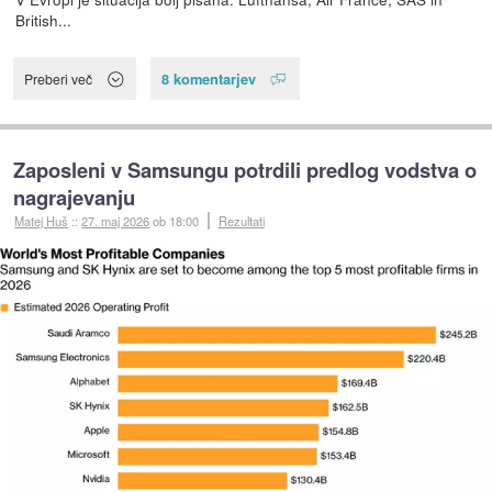
British...
8 komentarjev
Preberi več
Zaposleni v Samsungu potrdili predlog vodstva o
nagrajevanju
Matej Huš
::
27. maj 2026
ob 18:00
Rezultati