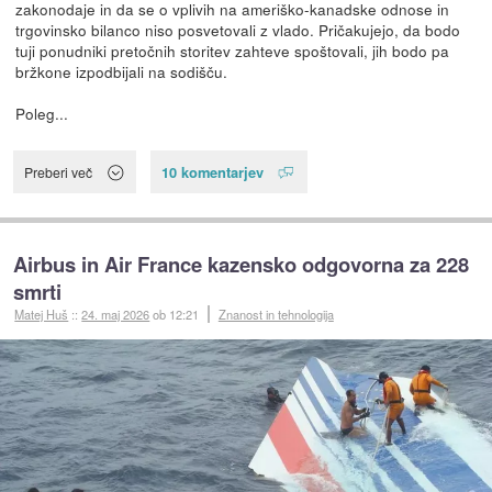
zakonodaje in da se o vplivih na ameriško-kanadske odnose in
trgovinsko bilanco niso posvetovali z vlado. Pričakujejo, da bodo
tuji ponudniki pretočnih storitev zahteve spoštovali, jih bodo pa
bržkone izpodbijali na sodišču.
Poleg...
10 komentarjev
Preberi več
Airbus in Air France kazensko odgovorna za 228
smrti
Matej Huš
::
24. maj 2026
ob 12:21
Znanost in tehnologija