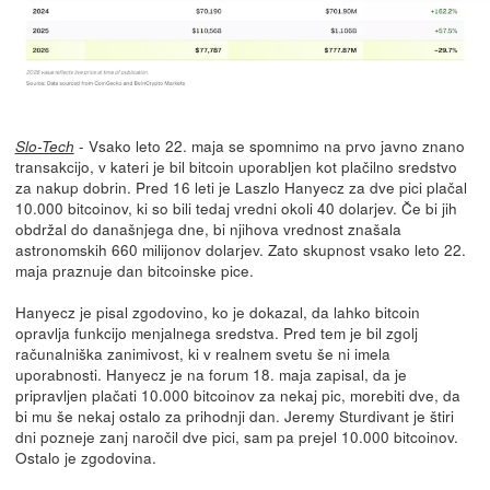
- Vsako leto 22. maja se spomnimo na prvo javno znano
Slo-Tech
transakcijo, v kateri je bil bitcoin uporabljen kot plačilno sredstvo
za nakup dobrin. Pred 16 leti je Laszlo Hanyecz za dve pici plačal
10.000 bitcoinov, ki so bili tedaj vredni okoli 40 dolarjev. Če bi jih
obdržal do današnjega dne, bi njihova vrednost znašala
astronomskih 660 milijonov dolarjev. Zato skupnost vsako leto 22.
maja praznuje dan bitcoinske pice.
Hanyecz je pisal zgodovino, ko je dokazal, da lahko bitcoin
opravlja funkcijo menjalnega sredstva. Pred tem je bil zgolj
računalniška zanimivost, ki v realnem svetu še ni imela
uporabnosti. Hanyecz je na forum 18. maja zapisal, da je
pripravljen plačati 10.000 bitcoinov za nekaj pic, morebiti dve, da
bi mu še nekaj ostalo za prihodnji dan. Jeremy Sturdivant je štiri
dni pozneje zanj naročil dve pici, sam pa prejel 10.000 bitcoinov.
Ostalo je zgodovina.