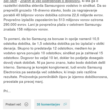
-
Znanih je več podrobnosti o dogovoru
, ki sta ga o
Slo-Tech
razdelitvi dobička sklenila Samsungovo vodstvo in sindikat. Da so
preprečili grozečo 18-dnevno stavko, bodo za nagrajevanje
porabili 40 bilijonov vonov dobička oziroma 22,6 milijarde evrov.
Povprečno izplačilo zaposlenim bo 513 milijonov vonov oziroma
290.000 evrov. Lani je povprečna plača v celotnem Samsungu
znašala 158 milijonov vonov.
To pomeni, da bo Samsung za bonuse in opcije namenil 10,5
odstotka dobička, še 1,5 odstotka dobička pa bo izplačal v obliki
denarja. Skupno to predstavlja 12 odstotkov, medtem ko je
vodstvo sprva ponujalo 10 odstotkov, sindikat pa je zahteval 15
odstotkov. Dogovor bo veljal 10 let, dokler bo podjetje dosegalo
dovolj visok dobiček. Ni pa javno znano, kako bodo dobiček delili
interno. Samsung je korejski konglomerat, tudi enoto Samsung
Electronics pa sestavlja več oddelkov, ki imajo zelo različne
rezultate. Proizvodnja pomnilniških čipov je izjemno dobičkonosna,
preostale pa precej manj.
Pri...
35 komentarjev
Preberi več