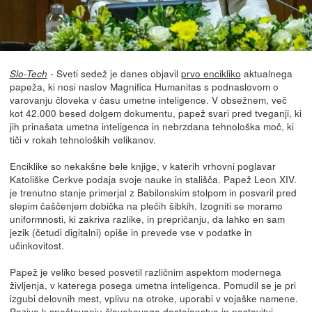
- Sveti sedež je danes objavil
prvo encikliko
aktualnega
Slo-Tech
papeža, ki nosi naslov Magnifica Humanitas s podnaslovom o
varovanju človeka v času umetne inteligence. V obsežnem, več
kot 42.000 besed dolgem dokumentu, papež svari pred tveganji, ki
jih prinašata umetna inteligenca in nebrzdana tehnološka moč, ki
tiči v rokah tehnoloških velikanov.
Enciklike so nekakšne bele knjige, v katerih vrhovni poglavar
Katoliške Cerkve podaja svoje nauke in stališča. Papež Leon XIV.
je trenutno stanje primerjal z Babilonskim stolpom in posvaril pred
slepim čaščenjem dobička na plečih šibkih. Izogniti se moramo
uniformnosti, ki zakriva razlike, in prepričanju, da lahko en sam
jezik (četudi digitalni) opiše in prevede vse v podatke in
učinkovitost.
Papež je veliko besed posvetil različnim aspektom modernega
življenja, v katerega posega umetna inteligenca. Pomudil se je pri
izgubi delovnih mest, vplivu na otroke, uporabi v vojaške namene.
Poziva k spoštovanju človekovega dostojanstva in postavitvi...