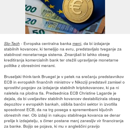
- Evropska centralna banka
meni
, da bi izdajanje
Slo-Tech
stabilnih kovancev, ki temeljijo na evru, predstavljalo tveganje za
stabilnost monetarnega sistema. Zmanjšali bi lahko obseg
kreditiranja komercialnih bank ter otežili upravljanje monetarne
politike z obrestnimi merami.
Bruseljski think-tank Bruegel je v petek na srečanju predstavnikov
ECB in evropskih finančnih ministrov v Nikoziji predstavil zamisel o
sprostitvi pogojev za izdajanje stabilnih kriptokovancev, ki pa ni
naletela na plodna tla. Predsednica ECB Christine Lagarde je
dejala, da bi uveljavitev stabilnih kovancev destabilizirala obseg
depozitov v evropskih bankah, ošibila bančni sektor in izvotlila
sposobnost ECB, da na trg posega s spremembami ključnih
obrestnih mer. Ob izdaji in nakupu stabilnega kovanca se denar
prelije k izdajatelju, s čimer postane manj zanesljiv vir financiranja
za banke. Bojijo se pojava, ki mu v angleščini pravijo