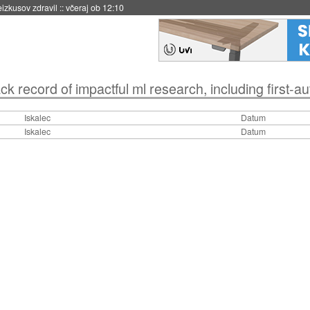
eizkusov zdravil
::
včeraj ob 12:10
k record of impactful ml research, including first-author publ
Iskalec
Datum
Iskalec
Datum