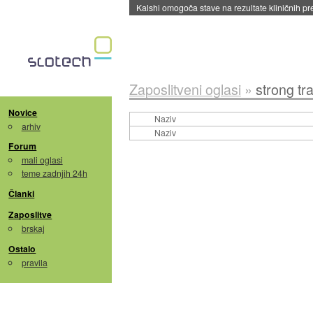
Kalshi omogoča stave na rezultate kliničnih pr
Zaposlitveni oglasi
»
strong trac
Novice
Naziv
arhiv
Naziv
Forum
mali oglasi
teme zadnjih 24h
Članki
Zaposlitve
brskaj
Ostalo
pravila