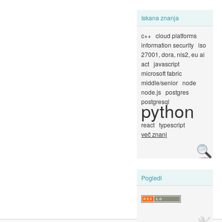
Iskana znanja
c++
cloud platforms
information security
iso
27001, dora, nis2, eu ai
act
javascript
microsoft fabric
middle/senior
node
node.js
postgres
postgresql
python
react
typescript
več znanj
Pogledi