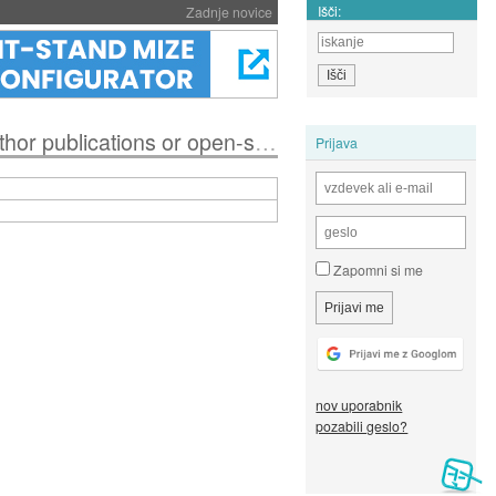
Išči:
Zadnje novice
ications or open-source projects.
Prijava
Zapomni si me
nov uporabnik
pozabili geslo?