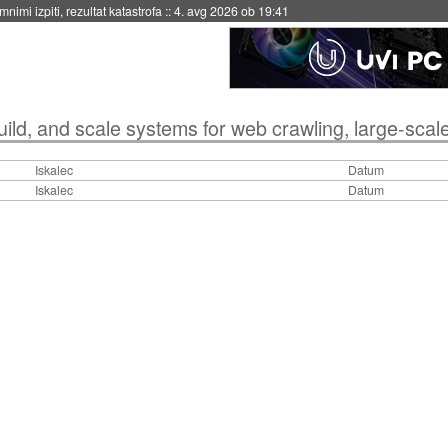
nimi izpiti, rezultat katastrofa
::
4. avg 2026 ob 19:41
ild, and scale systems for web crawling, large-scale data in
Iskalec
Datum
Iskalec
Datum