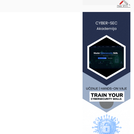
Na vrh ^