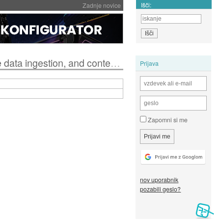
Išči:
Zadnje novice
gestion, and content indexing.
Prijava
Zapomni si me
nov uporabnik
pozabili geslo?