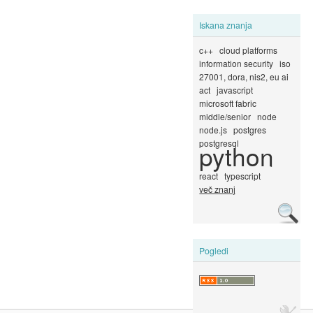
Iskana znanja
c++
cloud platforms
information security
iso
27001, dora, nis2, eu ai
act
javascript
microsoft fabric
middle/senior
node
node.js
postgres
postgresql
python
react
typescript
več znanj
Pogledi