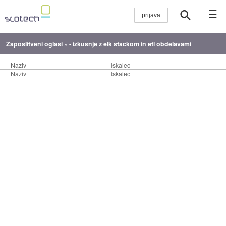
☰
Zaposlitveni oglasi
»
- izkušnje z elk stackom in etl obdelavami
Naziv
Iskalec
Naziv
Iskalec