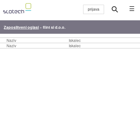
☰
Zaposlitveni oglasi
»
flint si d.o.o.
Naziv
Iskalec
Naziv
Iskalec