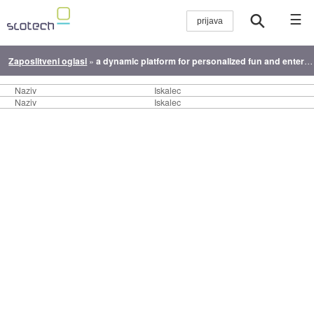
☰
Zaposlitveni oglasi
»
a dynamic platform for personalized fun and entertainment
Naziv
Iskalec
Naziv
Iskalec